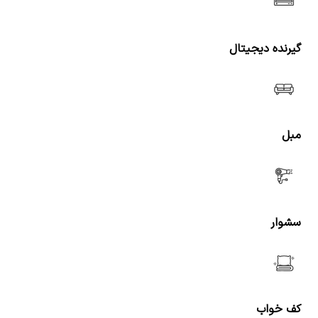
گیرنده دیجیتال
مبل
سشوار
کف خواب