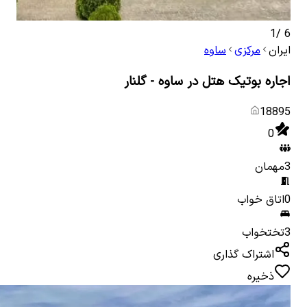
1
/
6
ایران
مرکزی
ساوه
اجاره بوتیک هتل در ساوه - گلنار
18895
0
3
مهمان
0
اتاق خواب
3
تختخواب
اشتراک گذاری
ذخیره