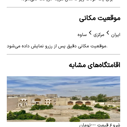
موقعیت مکانی
ایران
مرکزی
ساوه
موقعیت مکانی دقیق پس از رزرو نمایش داده می‌شود.
اقامتگاه‌های مشابه
View details for
اجاره بوتیک هتل سنتی در ساوه - ماه
 for
منیر
اجا
اجاره بوتیک هتل سنتی در ساوه - ماه منیر
0
ات
0
اتاق خواب
4
نفر
٬۰۰۰
۳٬۲۳۶٬۰۰۰
تومان
شروع قیمت
---
تومان