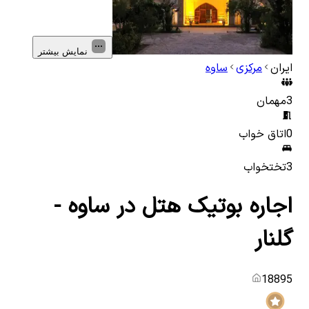
نمایش بیشتر
ایران
مرکزی
ساوه
3
مهمان
0
اتاق خواب
3
تختخواب
اجاره بوتیک هتل در ساوه -
گلنار
18895