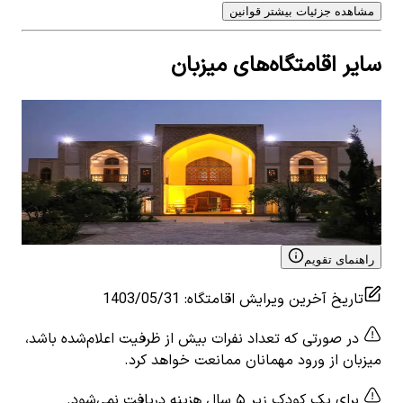
مشاهده جزئیات بیشتر قوانین
سایر اقامتگاه‌های میزبان
بوتیک هتل سنتی در ساوه - لیلی و مجنون
اجا
1
اتاق خواب
4
نفر
1
ات
۲٬۳۵۵٬۰۰۰
تومان
٬۰۰۰
View details for
بوتیک هتل سنتی در ساوه - لیلی و
 for
مجنون
فرخن
راهنمای تقویم
تاریخ آخرین ویرایش اقامتگاه
:
1403/05/31
در صورتی که تعداد نفرات بیش از ظرفیت اعلام‌شده باشد،
میزبان از ورود مهمانان ممانعت خواهد کرد.
برای یک کودک زیر ۵ سال هزینه دریافت نمی‌شود.