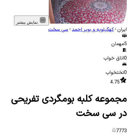
نمایش بیشتر
ایران
کهگیلویه و بویر احمد
سی سخت
5
مهمان
0
اتاق خواب
0
تختخواب
4.75
مجموعه کلبه بومگردی تفریحی
در سی سخت
7773