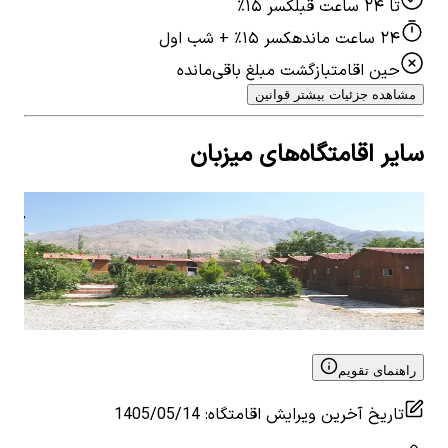
تا ۲۴ ساعت قبل
کسر ۱۵٪
۲۴ ساعت مانده
کسر ۱۵٪ + شب اول
حین اقامت
بازگشت مبلغ باقی‌مانده
مشاهده جزئیات بیشتر قوانین
سایر اقامتگاه‌های میزبان
بومگردی در سی سخت
کلب
0
اتاق خواب
6
نفر
4.75
0
ات
۲٬۵۹۰٬۰۰۰
تومان
٬۰۰۰
View details for
بومگردی در سی سخت
 for
راهنمای تقویم
تاریخ آخرین ویرایش اقامتگاه
:
1405/05/14