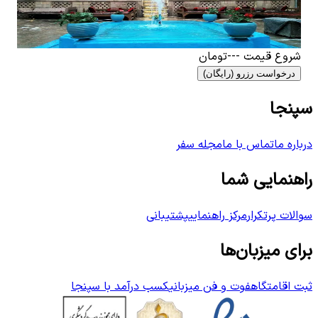
0
اتاق خواب
5
نفر
4.38
۲٬۴۰۰٬۰۰۰
تومان
شروع قیمت
---
تومان
درخواست رزرو (رایگان)
سپنجا
درباره ما
تماس با ما
مجله سفر
راهنمایی شما
سوالات پرتکرار
مرکز راهنمایی
پشتیبانی
برای میزبان‌ها
ثبت اقامتگاه
فوت و فن میزبانی
کسب درآمد با سپنجا