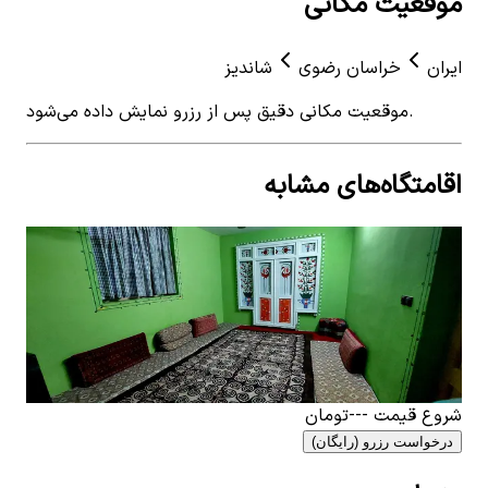
موقعیت مکانی
ایران
خراسان رضوی
شاندیز
موقعیت مکانی دقیق پس از رزرو نمایش داده می‌شود.
اقامتگاه‌های مشابه
View details for
اجاره اقامتگاه سنتی در حصارسرخ مشهد -
هیوا
اجاره اقامتگاه سنتی در حصارسرخ مشهد - هیوا
0
اتاق خواب
6
نفر
۵٬۵۹۰٬۰۰۰
تومان
شروع قیمت
---
تومان
درخواست رزرو (رایگان)