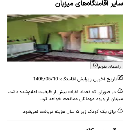
سایر اقامتگاه‌های میزبان
اجاره اقامتگاه بومگردی در حصارسرخ مشهد - قیصر
اجا
0
اتاق خواب
7
نفر
0
ات
۵٬۵۹۰٬۰۰۰
تومان
٬۰۰۰
View details for
اجاره اقامتگاه بومگردی در حصارسرخ
 for
مشهد - قیصر
هنرپ
راهنمای تقویم
تاریخ آخرین ویرایش اقامتگاه
:
1405/05/10
در صورتی که تعداد نفرات بیش از ظرفیت اعلام‌شده باشد،
میزبان از ورود مهمانان ممانعت خواهد کرد.
برای یک کودک زیر ۵ سال هزینه دریافت نمی‌شود.