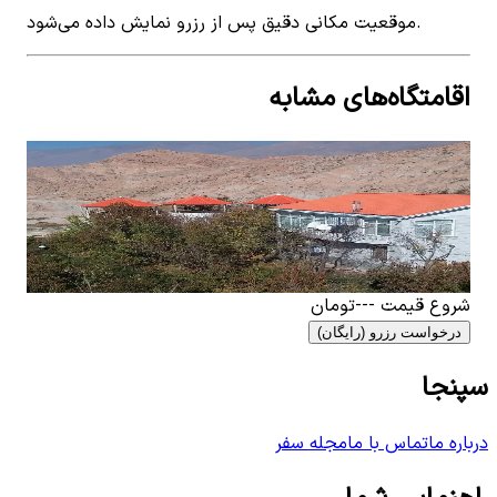
موقعیت مکانی دقیق پس از رزرو نمایش داده می‌شود.
اقامتگاه‌های مشابه
View details for
اجاره سوئیت کوهستانی در حصار نیشابور
اجاره سوئیت کوهستانی در حصار نیشابور
0
اتاق خواب
5
نفر
۷۶۴٬۰۰۰
تومان
شروع قیمت
---
تومان
درخواست رزرو (رایگان)
سپنجا
درباره ما
تماس با ما
مجله سفر