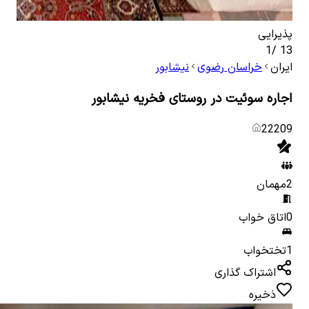
پذیرایی
پذیر
1
/
13
ایران
خراسان رضوی
نیشابور
اجاره سوئیت در روستای فخریه نیشابور
22209
2
مهمان
0
اتاق خواب
1
تختخواب
اشتراک گذاری
ذخیره