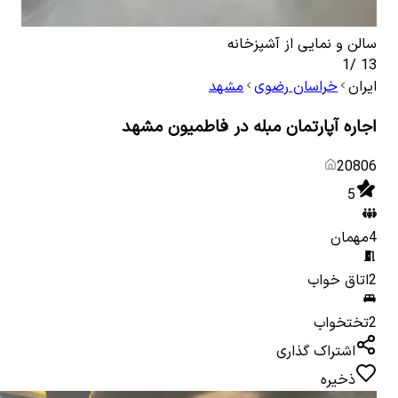
سالن و نمایی از آشپزخانه
آشپز
1
/
13
ایران
خراسان رضوی
مشهد
اجاره آپارتمان مبله در فاطمیون مشهد
20806
5
4
مهمان
2
اتاق خواب
2
تختخواب
اشتراک گذاری
ذخیره