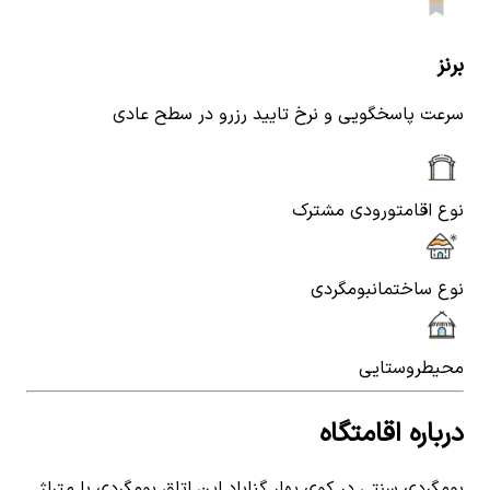
برنز
سرعت پاسخگویی و نرخ تایید رزرو در سطح عادی
نوع اقامت
ورودی مشترک
نوع ساختمان
بومگردی
محیط
روستایی
درباره اقامتگاه
بومگردی سنتی در کوی بهار گناباد این اتاق بومگردی با متراژ