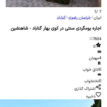
1
/
7
ایران
خراسان رضوی
گناباد
اجاره بومگردی سنتی در کوی بهار گناباد - شاهنشین
7604
0
4
مهمان
0
اتاق خواب
0
تختخواب
اشتراک گذاری
ذخیره