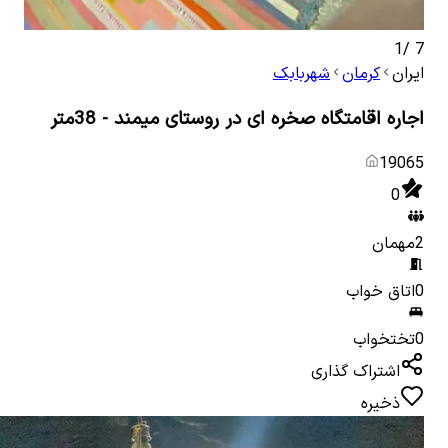
1
/
7
ایران
کرمان
شهربابک
اجاره اقامتگاه صخره ای در روستای میمند - 38متر
19065
0
2
مهمان
0
اتاق خواب
0
تختخواب
اشتراک گذاری
ذخیره