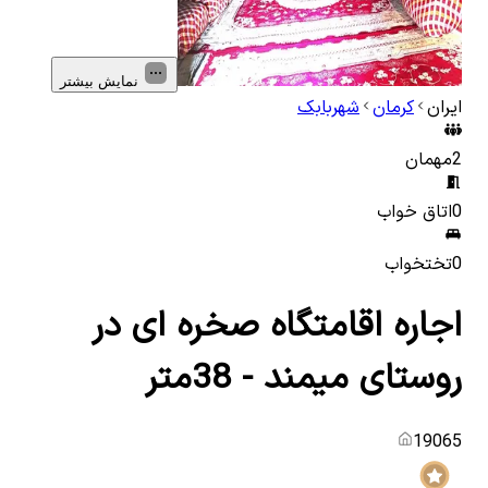
نمایش بیشتر
ایران
کرمان
شهربابک
2
مهمان
0
اتاق خواب
0
تختخواب
اجاره اقامتگاه صخره ای در
روستای میمند - 38متر
19065