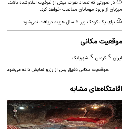
در صورتی که تعداد نفرات بیش از ظرفیت اعلام‌شده باشد،
میزبان از ورود مهمانان ممانعت خواهد کرد.
برای یک کودک زیر ۵ سال هزینه دریافت نمی‌شود.
موقعیت مکانی
ایران
کرمان
شهربابک
موقعیت مکانی دقیق پس از رزرو نمایش داده می‌شود.
اقامتگاه‌های مشابه
View details for
اجاره اقامتگاه صخره ای در روستای میمند
 for
- 36 متر
- 24 متر
اجاره اقامتگاه صخره ای در روستای میمند - 36 متر
اجار