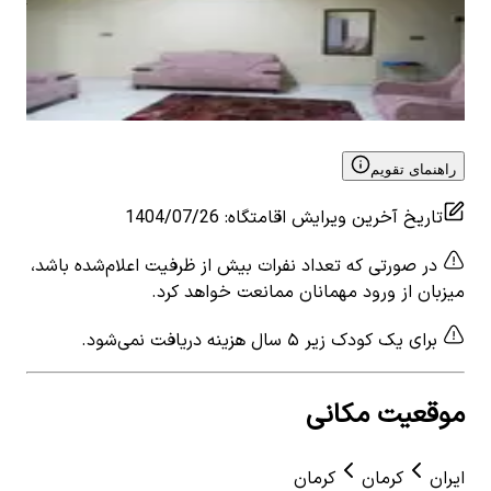
تخت
3
اتاق خواب
6
نفر
5
۴٬۶۰۰٬۰۰۰
تومان
1
ات
View details for
اجاره آپارتمان سه خوابه در آزادگان کرمان-
٬۰۰۰
پنج تخته
 for
تک 
راهنمای تقویم
تاریخ آخرین ویرایش اقامتگاه
:
1404/07/26
در صورتی که تعداد نفرات بیش از ظرفیت اعلام‌شده باشد،
میزبان از ورود مهمانان ممانعت خواهد کرد.
برای یک کودک زیر ۵ سال هزینه دریافت نمی‌شود.
موقعیت مکانی
ایران
کرمان
کرمان