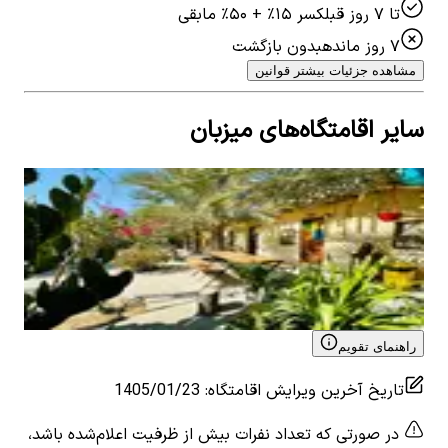
تا ۷ روز قبل
کسر ۱۵٪ + ۵۰٪ مابقی
۷ روز مانده
بدون بازگشت
مشاهده جزئیات بیشتر قوانین
سایر اقامتگاه‌های میزبان
اجاره بومگردی سنتی در روستا چیکلو - اتاق جوافه
اجار
0
اتاق خواب
4
نفر
0
ات
۲٬۰۰۰٬۰۰۰
تومان
٬۰۰۰
View details for
اجاره بومگردی سنتی در روستا چیکلو -
 for
اتاق جوافه
اتاق
راهنمای تقویم
تاریخ آخرین ویرایش اقامتگاه
:
1405/01/23
در صورتی که تعداد نفرات بیش از ظرفیت اعلام‌شده باشد،