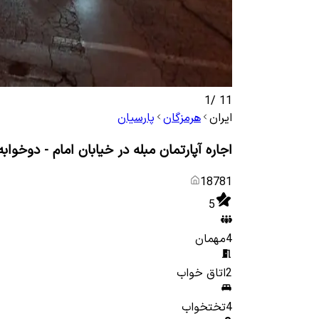
1
/
11
ایران
هرمزگان
پارسیان
اجاره آپارتمان مبله در خیابان امام - دوخواب
18781
5
4
مهمان
2
اتاق خواب
4
تختخواب