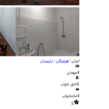
ایران
هرمزگان
پارسیان
4
مهمان
2
اتاق خواب
4
تختخواب
5