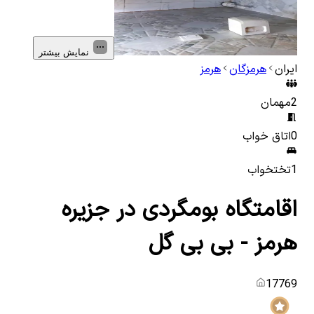
نمایش بیشتر
ایران
هرمزگان
هرمز
2
مهمان
0
اتاق خواب
1
تختخواب
اقامتگاه بومگردی در جزیره
هرمز - بی بی گل
17769