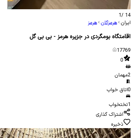
1
/
14
ایران
هرمزگان
هرمز
اقامتگاه بومگردی در جزیره هرمز - بی بی گل
17769
0
2
مهمان
0
اتاق خواب
1
تختخواب
اشتراک گذاری
ذخیره