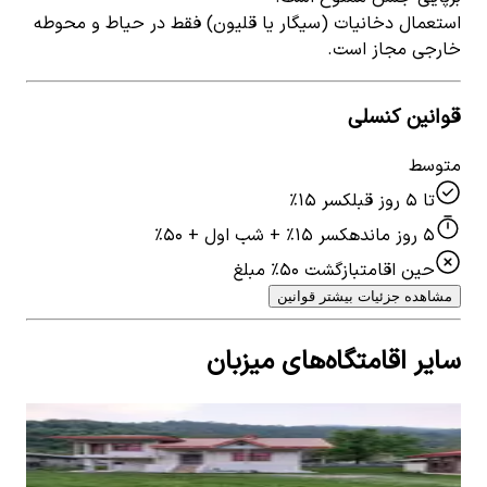
استعمال دخانیات (سیگار یا قلیون) فقط در حیاط و محوطه
خارجی مجاز است.
قوانین کنسلی
متوسط
تا ۵ روز قبل
کسر ۱۵٪
۵ روز مانده
کسر ۱۵٪ + شب اول + ۵۰٪
حین اقامت
بازگشت ۵۰٪ مبلغ
مشاهده جزئیات بیشتر قوانین
سایر اقامتگاه‌های میزبان
اجاره ویلا جنگلی در مرکیه ماسال