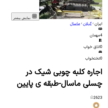
نمایش بیشتر
ایران
گیلان
ماسال
4
مهمان
0
اتاق خواب
0
تختخواب
اجاره کلبه چوبی شیک در
چسلی ماسال-طبقه ی پایین
2623