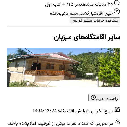
۲۴ ساعت مانده
کسر ۱۵٪ + شب اول
حین اقامت
بازگشت مبلغ باقی‌مانده
مشاهده جزئیات بیشتر قوانین
سایر اقامتگاه‌های میزبان
اجاره ویلا در اطاقور لنگرود - تکخواب 2
منز
1
اتاق خواب
6
نفر
1
ات
۱٬۰۰۰٬۰۰۰
تومان
٬۰۰۰
View details for
اجاره ویلا در اطاقور لنگرود - تکخواب 2
 for
اطاق
راهنمای تقویم
تاریخ آخرین ویرایش اقامتگاه
:
1404/12/24
در صورتی که تعداد نفرات بیش از ظرفیت اعلام‌شده باشد،