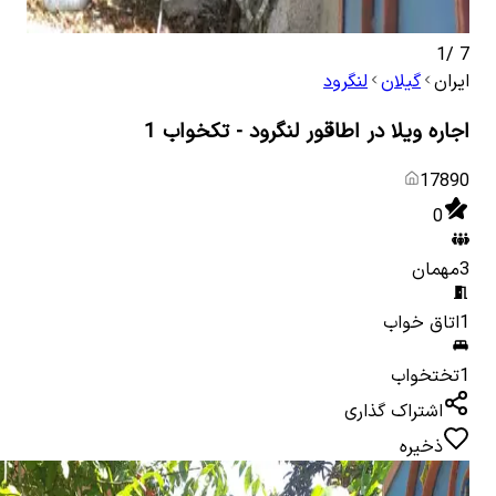
1
/
7
ایران
گیلان
لنگرود
اجاره ویلا در اطاقور لنگرود - تکخواب 1
17890
0
3
مهمان
1
اتاق خواب
1
تختخواب
اشتراک گذاری
ذخیره