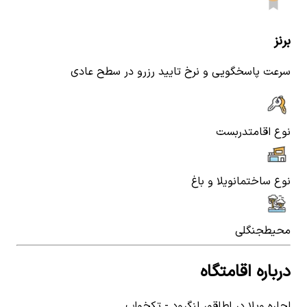
برنز
سرعت پاسخگویی و نرخ تایید رزرو در سطح عادی
نوع اقامت
دربست
نوع ساختمان
ویلا و باغ
محیط
جنگلی
درباره اقامتگاه
اجاره ویلا در اطاقور لنگرود - تکخواب