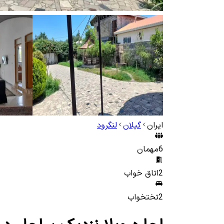
ایران
گیلان
لنگرود
6
مهمان
2
اتاق خواب
2
تختخواب