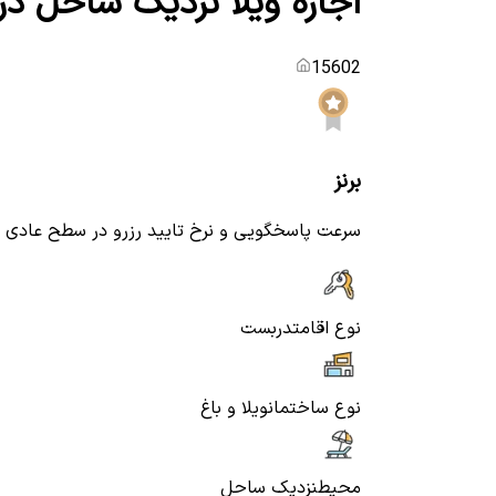
اجاره ویلا نزدیک ساحل در
15602
برنز
سرعت پاسخگویی و نرخ تایید رزرو در سطح عادی
نوع اقامت
دربست
نوع ساختمان
ویلا و باغ
محیط
نزدیک ساحل