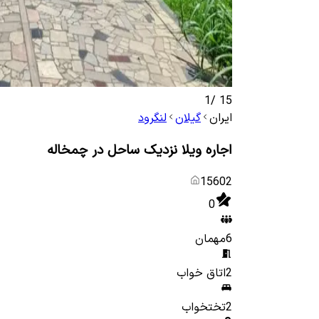
1
/
15
ایران
گیلان
لنگرود
اجاره ویلا نزدیک ساحل در چمخاله
15602
0
6
مهمان
2
اتاق خواب
2
تختخواب