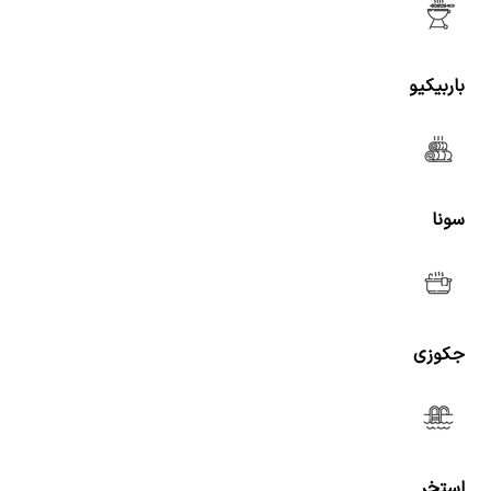
باربیکیو
سونا
جکوزی
استخر