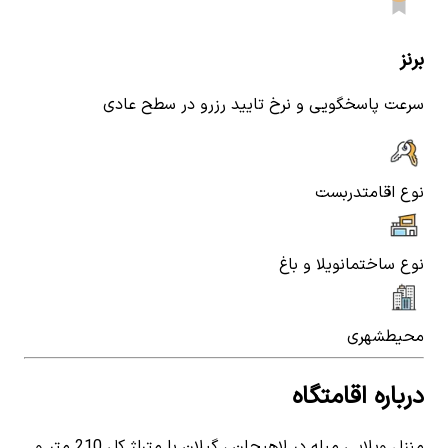
برنز
سرعت پاسخگویی و نرخ تایید رزرو در سطح عادی
نوع اقامت
دربست
نوع ساختمان
ویلا و باغ
محیط
شهری
درباره اقامتگاه
منزل ویلایی مبله در لاهیجان ، گیلان با متراژ کل 210 متر و