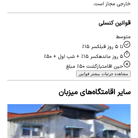
خارجی مجاز است.
قوانین کنسلی
متوسط
تا ۵ روز قبل
کسر ۱۵٪
۵ روز مانده
کسر ۱۵٪ + شب اول + ۵۰٪
حین اقامت
بازگشت ۵۰٪ مبلغ
مشاهده جزئیات بیشتر قوانین
سایر اقامتگاه‌های میزبان
اجاره منزل ویلایی مبله در طالقانی لاهیجان
2
اتاق خواب
6
نفر
5
۷۰۰٬۰۰۰
تومان