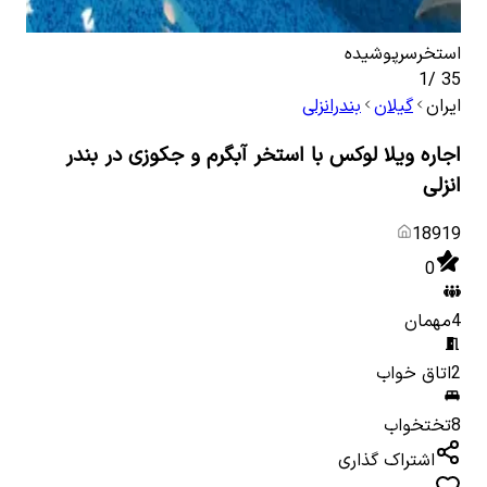
استخرسرپوشیده
توال
1
/
35
ایران
گیلان
بندرانزلی
اجاره ویلا لوکس با استخر آبگرم و جکوزی در بندر
انزلی
18919
0
4
مهمان
2
اتاق خواب
8
تختخواب
اشتراک گذاری