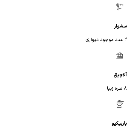
سشوار
۲ عدد موجود دیواری
آلاچیق
۸ نفره زیبا
باربیکیو