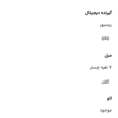
گیرنده دیجیتال
ریسیور
مبل
۷ نفره چستر
اتو
موجود