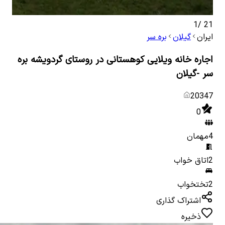
1
/
21
ایران
گیلان
بره سر
اجاره خانه ویلایی کوهستانی در روستای گردویشه بره
سر -گیلان
20347
0
4
مهمان
2
اتاق خواب
2
تختخواب
اشتراک گذاری
ذخیره