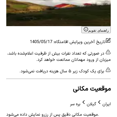
1
اتاق خواب
10
نفر
4.8
۲٬۲۳۲٬۵۰۰
تومان
View details for
اجاره ویلا کوهستانی در روستای گردوویشه
توتکابن - رستم آباد
راهنمای تقویم
تاریخ آخرین ویرایش اقامتگاه
:
1405/05/17
در صورتی که تعداد نفرات بیش از ظرفیت اعلام‌شده باشد،
میزبان از ورود مهمانان ممانعت خواهد کرد.
برای یک کودک زیر ۵ سال هزینه دریافت نمی‌شود.
موقعیت مکانی
ایران
گیلان
بره سر
موقعیت مکانی دقیق پس از رزرو نمایش داده می‌شود.