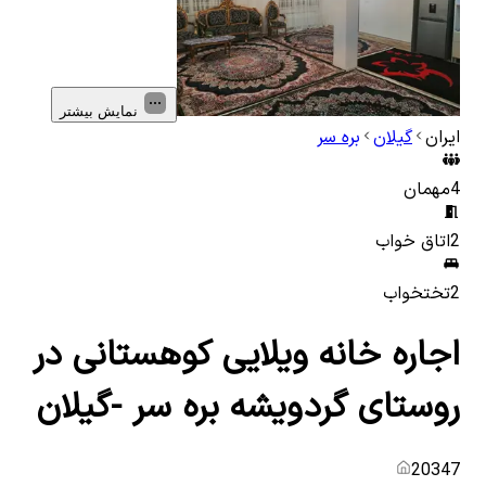
نمایش بیشتر
ایران
گیلان
بره سر
4
مهمان
2
اتاق خواب
2
تختخواب
اجاره خانه ویلایی کوهستانی در
روستای گردویشه بره سر -گیلان
20347