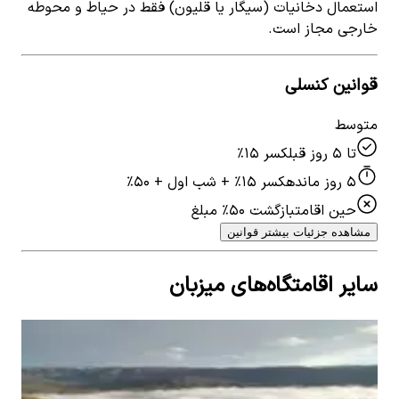
استعمال دخانیات (سیگار یا قلیون) فقط در حیاط و محوطه
خارجی مجاز است.
قوانین کنسلی
متوسط
تا ۵ روز قبل
کسر ۱۵٪
۵ روز مانده
کسر ۱۵٪ + شب اول + ۵۰٪
حین اقامت
بازگشت ۵۰٪ مبلغ
مشاهده جزئیات بیشتر قوانین
سایر اقامتگاه‌های میزبان
اجاره ویلا کوهستانی در روستای گردوویشه توتکابن -
رستم آباد