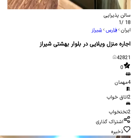
سالن پذیرایی
سال
1
/
18
ایران
فارس
شیراز
اجاره منزل ویلایی در بلوار بهشتی شیراز
42821
0
4
مهمان
2
اتاق خواب
2
تختخواب
اشتراک گذاری
ذخیره