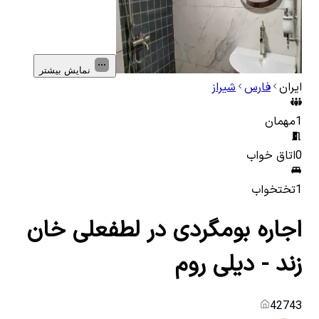
نمایش بیشتر
ایران
فارس
شیراز
1
مهمان
0
اتاق خواب
1
تختخواب
اجاره بومگردی در لطفعلی خان
زند - دیلی روم
42743