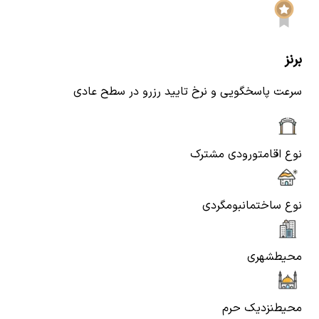
برنز
سرعت پاسخگویی و نرخ تایید رزرو در سطح عادی
نوع اقامت
ورودی مشترک
نوع ساختمان
بومگردی
محیط
شهری
محیط
نزدیک حرم