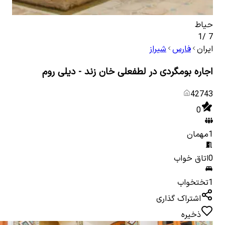
حیاط
اتاق
1
/
7
ایران
فارس
شیراز
اجاره بومگردی در لطفعلی خان زند - دیلی روم
42743
0
1
مهمان
0
اتاق خواب
1
تختخواب
اشتراک گذاری
ذخیره