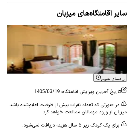
سایر اقامتگاه‌های میزبان
اجاره اتاق سنتی در لطفعلی خان زند شیراز - داچی
بوم
0
اتاق خواب
2
نفر
0
ات
۷٬۰۰۰٬۰۰۰
تومان
٬۰۰۰
View details for
اجاره اتاق سنتی در لطفعلی خان زند شیراز
 for
- داچی
شاب
راهنمای تقویم
تاریخ آخرین ویرایش اقامتگاه
:
1405/03/19
در صورتی که تعداد نفرات بیش از ظرفیت اعلام‌شده باشد،
میزبان از ورود مهمانان ممانعت خواهد کرد.
برای یک کودک زیر ۵ سال هزینه دریافت نمی‌شود.