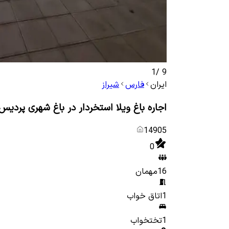
1
/
9
ایران
فارس
شیراز
اجاره باغ ویلا استخردار در باغ شهری پردیس 
14905
0
16
مهمان
1
اتاق خواب
1
تختخواب