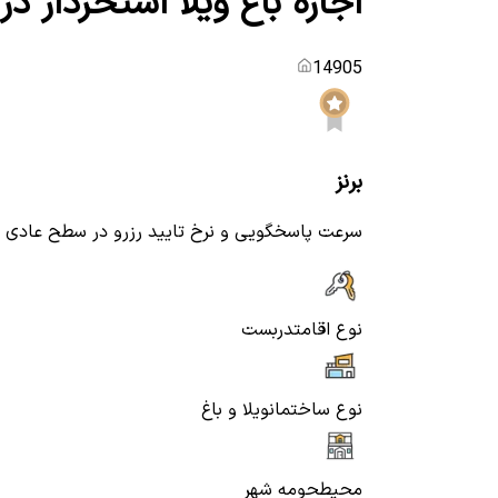
اجاره باغ ویلا استخردار د
14905
برنز
سرعت پاسخگویی و نرخ تایید رزرو در سطح عادی
نوع اقامت
دربست
نوع ساختمان
ویلا و باغ
محیط
حومه شهر