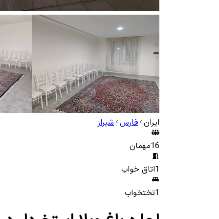
ایران
فارس
شیراز
16
مهمان
1
اتاق خواب
1
تختخواب