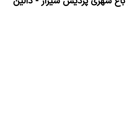
ر باغ شهری پردیس شیراز - دالین