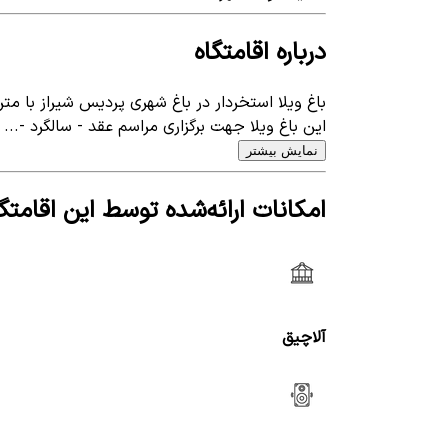
درباره اقامتگاه
باغ ویلا استخردار در باغ شهری پردیس شیراز با متراژ کل 1000 متر و زیربنا 110 در طبقه همکف و مکانی آرام 
این باغ ویلا جهت برگزاری مراسم عقد - سالگرد -...
نمایش بیشتر
امکانات ارائه‌شده توسط این اقامتگا
آلاچیق