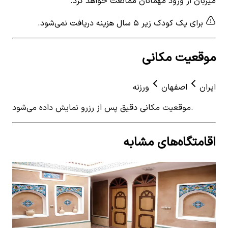
میزبان از ورود مهمانان ممانعت خواهد کرد.
برای یک کودک زیر ۵ سال هزینه دریافت نمی‌شود.
موقعیت مکانی
ایران
اصفهان
ورزنه
موقعیت مکانی دقیق پس از رزرو نمایش داده می‌شود.
اقامتگاه‌های مشابه
View details for
اجاره استراحتگاه بومگردی پنچ تخته ورزنه
 for
- اتاق13
اصفهان -
اجاره استراحتگاه بومگردی پنچ تخته ورزنه - اتاق13
اجار
اتاق 7 کف خواب ب
0
اتاق خواب
5
نفر