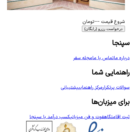
۱٬۲۵۰٬۰۰۰
تومان
0
ات
٬۰۰۰
شروع قیمت
---
تومان
درخواست رزرو (رایگان)
سپنجا
درباره ما
تماس با ما
مجله سفر
راهنمایی شما
سوالات پرتکرار
مرکز راهنمایی
پشتیبانی
برای میزبان‌ها
ثبت اقامتگاه
فوت و فن میزبانی
کسب درآمد با سپنجا