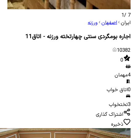
1
/
7
ایران
اصفهان
ورزنه
اجاره بومگردی سنتی چهارتخته ورزنه - اتاق11
10382
0
4
مهمان
0
اتاق خواب
3
تختخواب
اشتراک گذاری
ذخیره