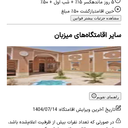
۵ روز مانده
کسر ۱۵٪ + شب اول + ۵۰٪
حین اقامت
بازگشت ۵۰٪ مبلغ
مشاهده جزئیات بیشتر قوانین
سایر اقامتگاه‌های میزبان
اجاره بومگردی سنتی دوتخته ورزنه - اتاق1
اجار
0
اتاق خواب
2
نفر
0
ات
۵۰۰٬۰۰۰
تومان
٬۰۰۰
View details for
اجاره بومگردی سنتی دوتخته ورزنه - اتاق1
 for
اتاق3
راهنمای تقویم
تاریخ آخرین ویرایش اقامتگاه
:
1404/07/14
در صورتی که تعداد نفرات بیش از ظرفیت اعلام‌شده باشد،