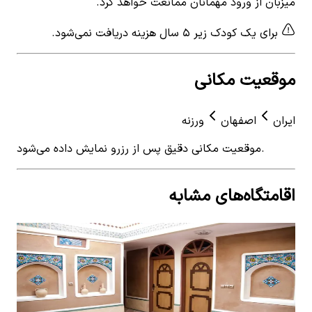
میزبان از ورود مهمانان ممانعت خواهد کرد.
برای یک کودک زیر ۵ سال هزینه دریافت نمی‌شود.
موقعیت مکانی
ایران
اصفهان
ورزنه
موقعیت مکانی دقیق پس از رزرو نمایش داده می‌شود.
اقامتگاه‌های مشابه
View details for
اجاره استراحتگاه بومگردی پنچ تخته ورزنه
 for
- اتاق13
اصفهان -
اجاره استراحتگاه بومگردی پنچ تخته ورزنه - اتاق13
اجار
اتاق 7 کف خواب ب
0
اتاق خواب
5
نفر