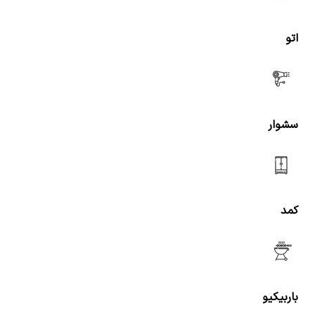
اتو
سشوار
کمد
باربیکیو