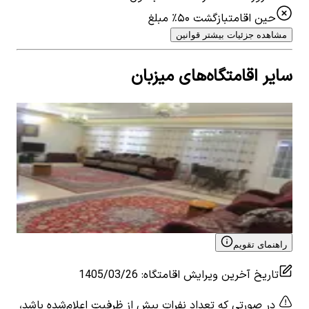
حین اقامت
بازگشت ۵۰٪ مبلغ
مشاهده جزئیات بیشتر قوانین
سایر اقامتگاه‌های میزبان
اجاره منزل مبله دوخوابه در میدان معلم کاشان -زیر
همکف
2
اتاق خواب
10
نفر
۳٬۲۰۰٬۰۰۰
تومان
View details for
اجاره منزل مبله دوخوابه در میدان معلم
کاشان -زیر همکف
راهنمای تقویم
تاریخ آخرین ویرایش اقامتگاه
:
1405/03/26
در صورتی که تعداد نفرات بیش از ظرفیت اعلام‌شده باشد،