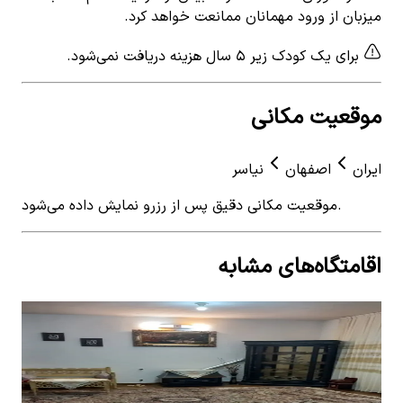
میزبان از ورود مهمانان ممانعت خواهد کرد.
برای یک کودک زیر ۵ سال هزینه دریافت نمی‌شود.
موقعیت مکانی
ایران
اصفهان
نیاسر
موقعیت مکانی دقیق پس از رزرو نمایش داده می‌شود.
اقامتگاه‌های مشابه
View details for
اجاره منزل ویلایی در نیاسر - همکف
 for
اجاره منزل ویلایی در نیاسر - همکف
اجار
1
اتاق خواب
8
نفر
1
ات