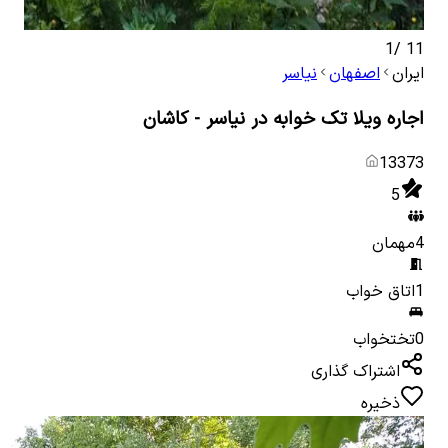
1
/
11
ایران
اصفهان
نیاسر
اجاره ویلا تک خوابه در نیاسر - کاشان
13373
5
4
مهمان
1
اتاق خواب
0
تختخواب
اشتراک گذاری
ذخیره