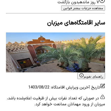
۷ روز مانده
بدون بازگشت
مشاهده جزئیات بیشتر قوانین
سایر اقامتگاه‌های میزبان
اجاره بومگردی کویرگردی در خور اصفهان - اتاق104
اجار
0
اتاق خواب
5
نفر
5
0
ات
۵۸۹٬۰۰۰
تومان
٬۰۰۰
View details for
اجاره بومگردی کویرگردی در خور اصفهان -
 for
اتاق104
اتاق103
راهنمای تقویم
تاریخ آخرین ویرایش اقامتگاه
:
1403/08/22
در صورتی که تعداد نفرات بیش از ظرفیت اعلام‌شده باشد،
میزبان از ورود مهمانان ممانعت خواهد کرد.