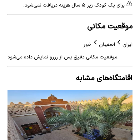
برای یک کودک زیر ۵ سال هزینه دریافت نمی‌شود.
موقعیت مکانی
ایران
اصفهان
خور
موقعیت مکانی دقیق پس از رزرو نمایش داده می‌شود.
اقامتگاه‌های مشابه
View details for
اجاره بومگردی کویرگردی در خور اصفهان -
 for
اتاق103
اتاق104
اجاره بومگردی کویرگردی در خور اصفهان - اتاق103
اجار
0
اتاق خواب
5
نفر
0
ات
۵۸۹٬۰۰۰
تومان
٬۰۰۰