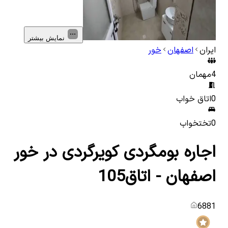
نمایش بیشتر
ایران
اصفهان
خور
4
مهمان
0
اتاق خواب
0
تختخواب
اجاره بومگردی کویرگردی در خور
اصفهان - اتاق105
6881