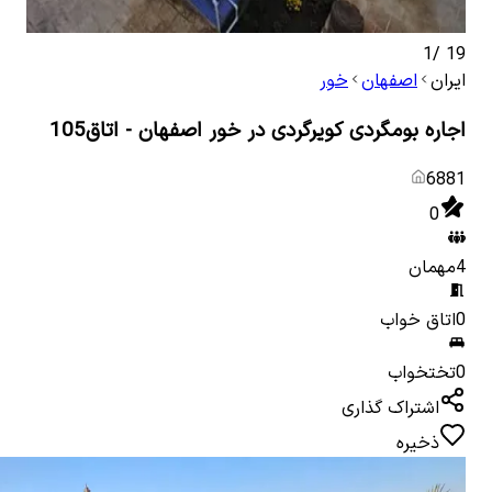
1
/
19
ایران
اصفهان
خور
اجاره بومگردی کویرگردی در خور اصفهان - اتاق105
6881
0
4
مهمان
0
اتاق خواب
0
تختخواب
اشتراک گذاری
ذخیره