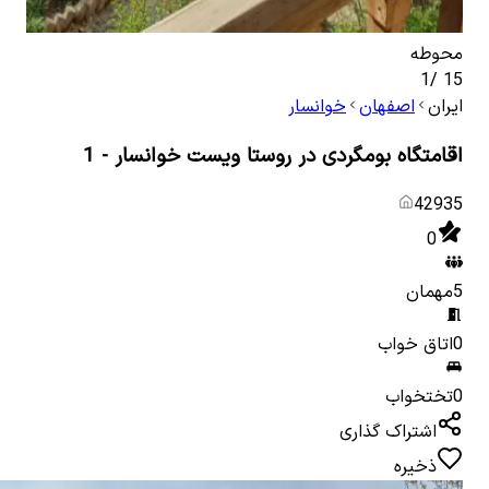
محوطه
سوئ
1
/
15
ایران
اصفهان
خوانسار
اقامتگاه بومگردی در روستا ویست خوانسار - 1
42935
0
5
مهمان
0
اتاق خواب
0
تختخواب
اشتراک گذاری
ذخیره