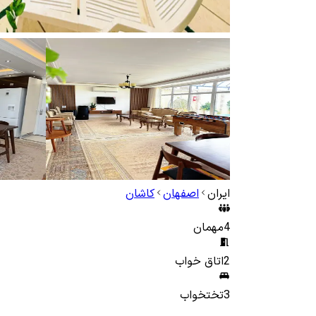
ایران
اصفهان
کاشان
4
مهمان
2
اتاق خواب
3
تختخواب