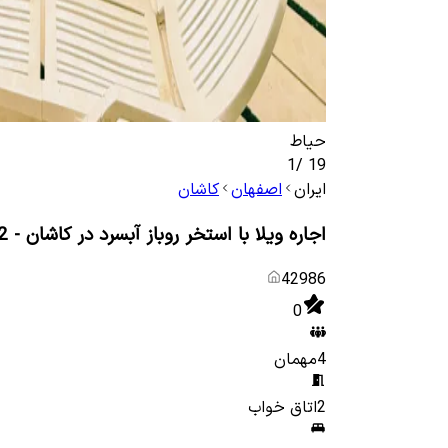
حیاط
1
/
19
ایران
اصفهان
کاشان
اجاره ویلا با استخر روباز آبسرد در کاشان - 2
42986
0
4
مهمان
2
اتاق خواب