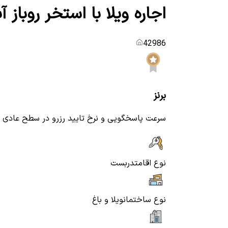
اجاره ویلا با استخر روباز آ
42986
برنز
سرعت پاسخگویی و نرخ تایید رزرو در سطح عادی
نوع اقامت
دربست
نوع ساختمان
ویلا و باغ