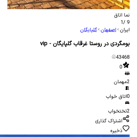
نما اتاق
اتاق
1
/
9
ایران
اصفهان
گلپایگان
بومگردی در روستا غرقاب گلپایگان - vip
43468
0
2
مهمان
0
اتاق خواب
2
تختخواب
اشتراک گذاری
ذخیره