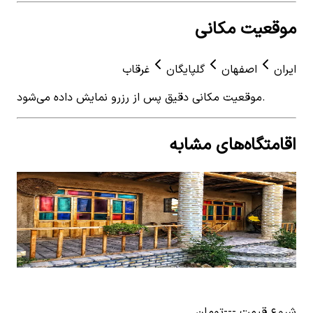
موقعیت مکانی
ایران
اصفهان
گلپایگان
غرقاب
موقعیت مکانی دقیق پس از رزرو نمایش داده می‌شود.
اقامتگاه‌های مشابه
View details for
بومگردی در روستا غرقاب گلپایگان - پاهیر
 for
55متر
بومگردی در روستا غرقاب گلپایگان - پاهیر
اجار
0
اتاق خواب
7
نفر
۲٬۷۰۰٬۰۰۰
تومان
0
ات
٬۰۰۰
شروع قیمت
---
تومان