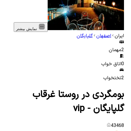
نمایش بیشتر
ایران
اصفهان
گلپایگان
2
مهمان
0
اتاق خواب
2
تختخواب
بومگردی در روستا غرقاب
گلپایگان - vip
43468