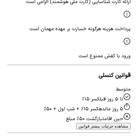
ارائه کارت شناسایی (کارت ملی هوشمند) الزامی است
پرداخت هزینه هرگونه خسارت بر عهده مهمان است
ورود با کفش ممنوع است
قوانین کنسلی
متوسط
تا ۵ روز قبل
کسر ۱۵٪
۵ روز مانده
کسر ۱۵٪ + شب اول + ۵۰٪
حین اقامت
بازگشت ۵۰٪ مبلغ
مشاهده جزئیات بیشتر قوانین