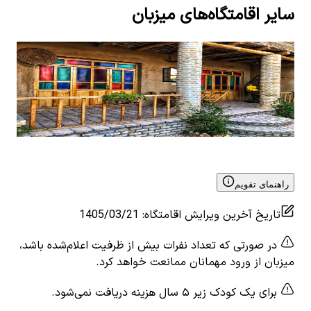
سایر اقامتگاه‌های میزبان
بومگردی در روستا غرقاب گلپایگان - پاهیر
اقا
چهرآ
0
اتاق خواب
7
نفر
۲٬۷۰۰٬۰۰۰
تومان
0
ات
View details for
بومگردی در روستا غرقاب گلپایگان - پاهیر
٬۰۰۰
 for
- هم
راهنمای تقویم
تاریخ آخرین ویرایش اقامتگاه
:
1405/03/21
در صورتی که تعداد نفرات بیش از ظرفیت اعلام‌شده باشد،
میزبان از ورود مهمانان ممانعت خواهد کرد.
برای یک کودک زیر ۵ سال هزینه دریافت نمی‌شود.