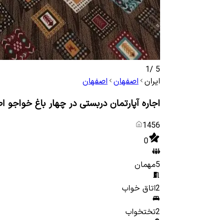
1
/
5
ایران
اصفهان
اصفهان
اجاره آپارتمان دربستی در چهار باغ خواجو ا
1456
0
5
مهمان
2
اتاق خواب
2
تختخواب