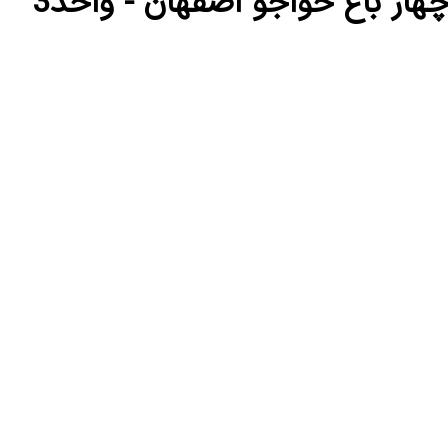
چهار باغ خواجو اصفهان - واحد3