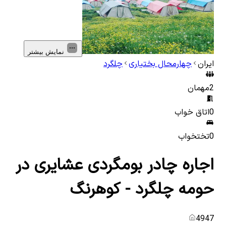
نمایش بیشتر
ایران
چهارمحال بختیاری
چلگرد
2
مهمان
0
اتاق خواب
0
تختخواب
اجاره چادر بومگردی عشایری در
حومه چلگرد - کوهرنگ
4947