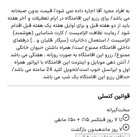
به افراد مجرد آقا اجاره داده نمی شود/ قیمت بدون صبحانه
می باشد/ برای رزرو این اقامتگاه در ایام تعطیلات و آخر هفته
باید از دو هفته قبل و برای اوایل هفته یک هفته قبل اقدام
شود / رعایت نظافت الزامیست / کارت شناسایی (هوشمند)
الزامیست / استعمال دخانیات (سیگار ،قلیان و...) درفضای
داخلی اقامتگاه ممنوع است/ همراه داشتن حیوان خانگی
ممنوع/ رزرو این اقامتگاه به صورت روزانه ، هفتگی می باشد
/ آنتن دهی موبایل و اینترنت این اقامتگاه با اپراتور همراه
اول و ایرانسل خوب است/تحویل کلید 24 ساعته می باشد/
حداقل رزرو این اقامتگاه یک شب می باشد.
قوانین کنسلی
سخت‌گیرانه
تا ۷ روز قبل
کسر ۱۵٪ + ۵۰٪ مابقی
۷ روز مانده
بدون بازگشت
مشاهده جزئیات بیشتر قوانین