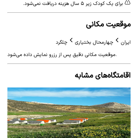
برای یک کودک زیر ۵ سال هزینه دریافت نمی‌شود.
موقعیت مکانی
ایران
چهارمحال بختیاری
چلگرد
موقعیت مکانی دقیق پس از رزرو نمایش داده می‌شود.
اقامتگاه‌های مشابه
View details for
اجاره چادر بومگردی عشایری در حومه
 for
چلگرد - کوهرنگ
چلگر
اجاره چادر بومگردی عشایری در حومه چلگرد -
اجا
کوهرنگ
کوه
0
اتاق خواب
4
نفر
0
ات