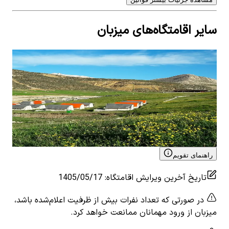
سایر اقامتگاه‌های میزبان
اجاره چادر بومگردی عشایری در حومه چلگرد -
اجا
کوهرنگ
کوه
0
اتاق خواب
4
نفر
5
0
ات
۲٬۱۲۰٬۰۰۰
تومان
٬۰۰۰
View details for
اجاره چادر بومگردی عشایری در حومه
 for
چلگرد - کوهرنگ
چلگر
راهنمای تقویم
تاریخ آخرین ویرایش اقامتگاه
:
1405/05/17
در صورتی که تعداد نفرات بیش از ظرفیت اعلام‌شده باشد،
میزبان از ورود مهمانان ممانعت خواهد کرد.