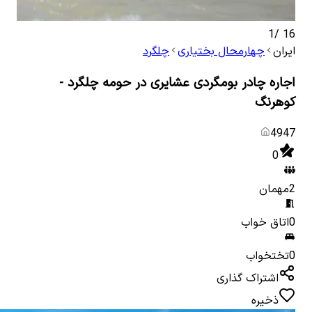
1
/
16
ایران
چهارمحال بختیاری
چلگرد
اجاره چادر بومگردی عشایری در حومه چلگرد -
کوهرنگ
4947
0
2
مهمان
0
اتاق خواب
0
تختخواب
اشتراک گذاری
ذخیره