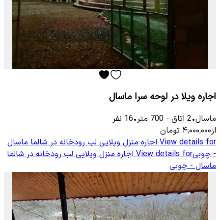
اجاره ویلا در لوحه سرا ماسال
ماسال
•
2
اتاق
-
700
متر
•
16
نفر
از
۴٬۰۰۰٬۰۰۰
تومان
View details for
اجاره منزل ویلایی لب رودخانه در شالما ماسال
- چوبی
View details for
اجاره منزل ویلایی لب رودخانه در شالما
ماسال - چوبی