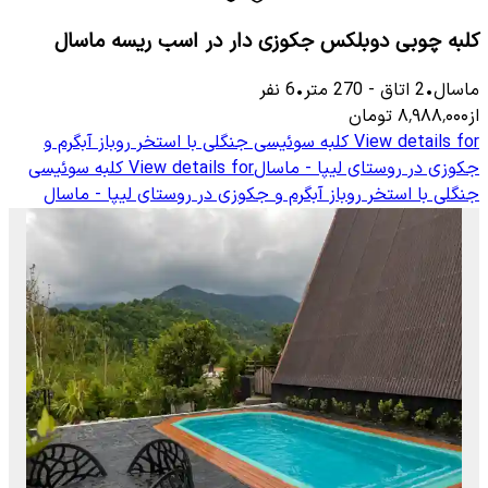
کلبه چوبی دوبلکس جکوزی دار در اسب ریسه ماسال
ماسال
•
2
اتاق
-
270
متر
•
6
نفر
از
۸٬۹۸۸٬۰۰۰
تومان
View details for
کلبه سوئیسی جنگلی با استخر روباز آبگرم و
جکوزی در روستای لیپا - ماسال
View details for
کلبه سوئیسی
جنگلی با استخر روباز آبگرم و جکوزی در روستای لیپا - ماسال