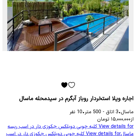
اجاره ویلا استخردار روباز آبگرم در سیدمحله ماسال
ماسال
•
3
اتاق
-
500
متر
•
10
نفر
از
۱۵٬۰۰۰٬۰۰۰
تومان
View details for
کلبه چوبی دوبلکس جکوزی دار در اسب ریسه
ماسال
View details for
کلبه چوبی دوبلکس جکوزی دار در اسب