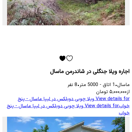
اجاره ویلا جنگلی در شاندرمن ماسال
ماسال
•
1
اتاق
-
5000
متر
•
8
نفر
از
۵٬۰۰۰٬۰۰۰
تومان
View details for
ویلا چوبی دوبلکس در لیپا ماسال - پنج
خواب
View details for
ویلا چوبی دوبلکس در لیپا ماسال - پنج
خواب