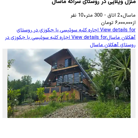
منزل ویلایی در روستای سراکه ماسال
ماسال
•
2
اتاق
-
300
متر
•
10
نفر
از
۶٬۰۰۰٬۰۰۰
تومان
View details for
اجاره کلبه سوئیسی با جکوزی در روستای
آهکلان ماسال
View details for
اجاره کلبه سوئیسی با جکوزی در
روستای آهکلان ماسال