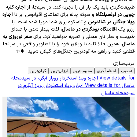
طبیعت‌گردی باید یک بار آن را تجربه کند. در سپنجا، از
اجاره کلبه
چوبی در اولسبلنگاه
و سوئه چاله برای تماشای اقیانوس ابر تا
اجاره
ویلا جنگلی در شاندرمن
و تاسکوه برای شما مهیا شده است. با
رزرو یک
اقامتگاه بومگردی در ماسال
، لذت بیدار شدن با صدای
طبیعت و عطر نان محلی را تجربه خواهید کرد. برای
سفر نوروزی به
ماسال
، همین حالا کلبه یا ویلای خود را با تصاویر واقعی در سپنجا
قطعی کنید و راهی مه‌آلودترین جنگل‌های گیلان شوید. 🌲✨
مرتب‌سازی
:
تخفیف
لحظه آخری
محبوب‌ترین
ارزان‌ترین
گران‌ترین
View details for
اجاره ویلا استخردار روباز آبگرم در سیدمحله
ماسال
View details for
اجاره ویلا استخردار روباز آبگرم در
سیدمحله ماسال