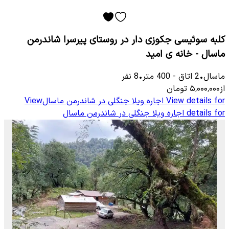
کلبه سوئیسی جکوزی دار در روستای پیرسرا شاندرمن
ماسال - خانه ی امید
ماسال
•
2
اتاق
-
400
متر
•
8
نفر
از
۵٬۰۰۰٬۰۰۰
تومان
View details for
اجاره ویلا جنگلی در شاندرمن ماسال
View
details for
اجاره ویلا جنگلی در شاندرمن ماسال