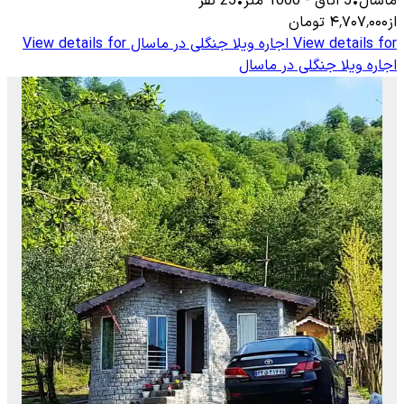
ماسال
•
5
اتاق
-
1000
متر
•
25
نفر
از
۴٬۷۰۷٬۰۰۰
تومان
View details for
اجاره ویلا جنگلی در ماسال
View details for
اجاره ویلا جنگلی در ماسال