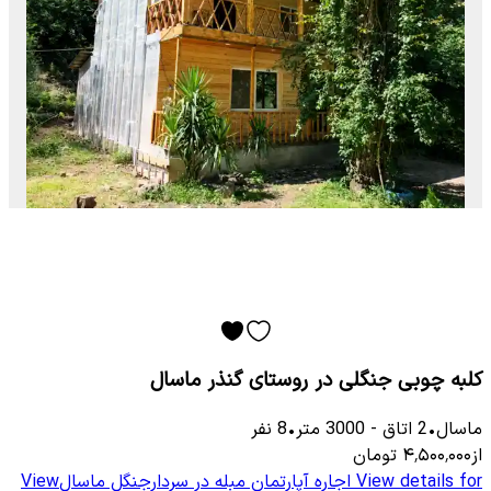
کلبه چوبی جنگلی در روستای گنذر ماسال
ماسال
•
2
اتاق
-
3000
متر
•
8
نفر
از
۴٬۵۰۰٬۰۰۰
تومان
View details for
اجاره آپارتمان مبله در سردارجنگل ماسال
View