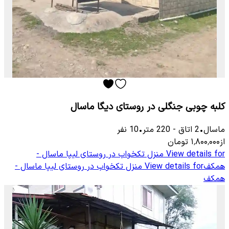
کلبه چوبی جنگلی در روستای دیگا ماسال
ماسال
•
2
اتاق
-
220
متر
•
10
نفر
از
۱٬۸۰۰٬۰۰۰
تومان
View details for
منزل تکخواب در روستای لیپا ماسال -
همکف
View details for
منزل تکخواب در روستای لیپا ماسال -
همکف