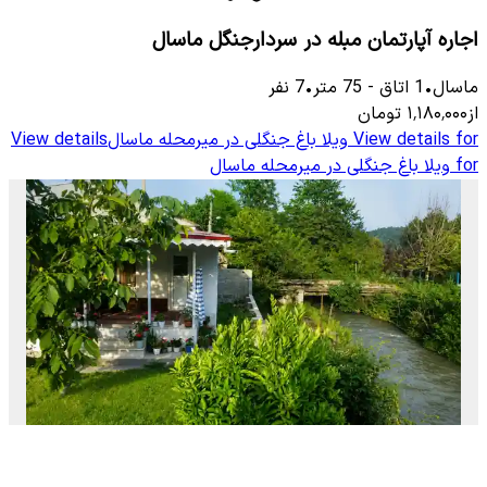
اجاره آپارتمان مبله در سردارجنگل ماسال
ماسال
•
1
اتاق
-
75
متر
•
7
نفر
از
۱٬۱۸۰٬۰۰۰
تومان
View details for
ویلا باغ جنگلی در میرمحله ماسال
View details
for
ویلا باغ جنگلی در میرمحله ماسال