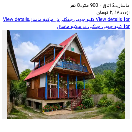
ماسال
•
2
اتاق
-
900
متر
•
8
نفر
از
۲٬۱۱۸٬۰۰۰
تومان
View details for
کلبه چوبی جنگلی در مرکیه ماسال
View details
for
کلبه چوبی جنگلی در مرکیه ماسال