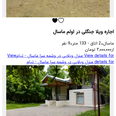
اجاره ویلا جنگلی در اولم ماسال
ماسال
•
2
اتاق
-
133
متر
•
9
نفر
از
۲٬۰۰۰٬۰۰۰
تومان
View details for
منزل ویلایی در وشمه سرا ماسال - تیام
View
details for
منزل ویلایی در وشمه سرا ماسال - تیام