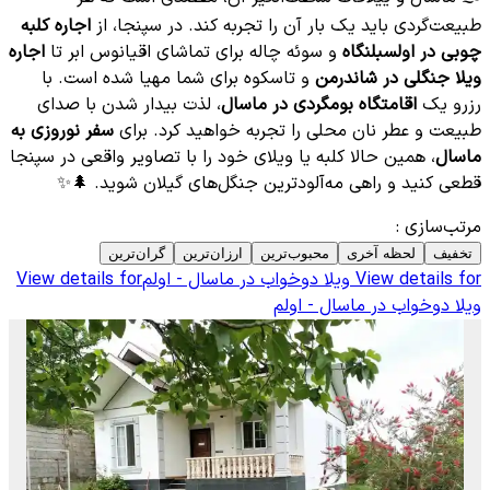
طبیعت‌گردی باید یک بار آن را تجربه کند. در سپنجا، از
اجاره کلبه
چوبی در اولسبلنگاه
و سوئه چاله برای تماشای اقیانوس ابر تا
اجاره
ویلا جنگلی در شاندرمن
و تاسکوه برای شما مهیا شده است. با
رزرو یک
اقامتگاه بومگردی در ماسال
، لذت بیدار شدن با صدای
طبیعت و عطر نان محلی را تجربه خواهید کرد. برای
سفر نوروزی به
ماسال
، همین حالا کلبه یا ویلای خود را با تصاویر واقعی در سپنجا
قطعی کنید و راهی مه‌آلودترین جنگل‌های گیلان شوید. 🌲✨
مرتب‌سازی
:
تخفیف
لحظه آخری
محبوب‌ترین
ارزان‌ترین
گران‌ترین
View details for
ویلا دوخواب در ماسال - اولم
View details for
ویلا دوخواب در ماسال - اولم