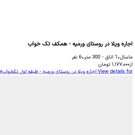
اجاره ویلا در روستای ورمیه - همکف تک خواب
ماسال
•
1
اتاق
-
300
متر
•
6
نفر
از
۱٬۱۷۷٬۰۰۰
تومان
View details for
اجاره ویلا در روستای ورمیه - طبقه اول تکخواب
or