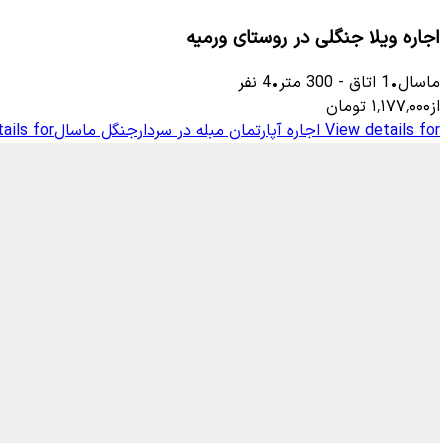
اجاره ویلا جنگلی در روستای ورمیه
ماسال
•
1
اتاق
-
300
متر
•
4
نفر
از
۱٬۱۷۷٬۰۰۰
تومان
View details for
اجاره آپارتمان مبله در سردارجنگل ماسال
ails for