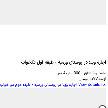
اجاره ویلا در روستای ورمیه - طبقه اول تکخواب
ماسال
•
1
اتاق
-
300
متر
•
4
نفر
از
۱٬۱۷۷٬۰۰۰
تومان
View details for
اجاره ویلا در روستای ورمیه - طبقه دوم دو خواب