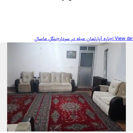
View det
اجاره آپارتمان مبله در سردارجنگل ماسال