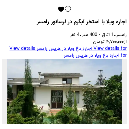
اجاره ویلا با استخر آبگرم در لرسانور رامسر
رامسر
•
1
اتاق
-
400
متر
•
4
نفر
از
۴٬۷۰۰٬۰۰۰
تومان
View details for
اجاره باغ ویلا در هریس رامسر
View details
for
اجاره باغ ویلا در هریس رامسر