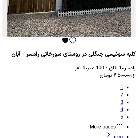
کلبه سوئیسی جنگلی در روستای سورخانی رامسر - آبان
رامسر
•
1
اتاق
-
100
متر
•
4
نفر
از
۶٬۵۰۰٬۰۰۰
تومان
1
2
3
4
5
More pages
بعدی