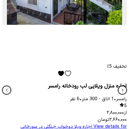
تخفیف 5٪
اجاره منزل ویلایی لب رودخانه رامسر
رامسر
•
1
اتاق
-
300
متر
•
6
نفر
5
از
۲٬۸۰۰٬۰۰۰
۲٬۶۶۰٬۰۰۰
تومان
View details for
اجاره ویلا دوخواب جنگلی در سورخانی