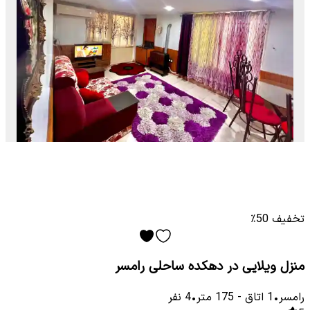
تخفیف 50٪
منزل ویلایی در دهکده ساحلی رامسر
رامسر
•
1
اتاق
-
175
متر
•
4
نفر