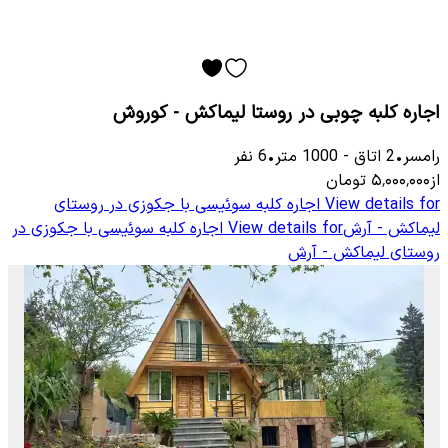
اجاره کلبه چوبی در روستا لیماکش - کوروش
رامسر
•
2
اتاق
-
1000
متر
•
6
نفر
از
۵٬۰۰۰٬۰۰۰
تومان
View details for
اجاره کلبه سوئیسی با جکوزی در روستای
لیماکش - آرش
View details for
اجاره کلبه سوئیسی با جکوزی در
روستای لیماکش - آرش