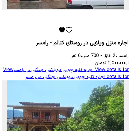
اجاره منزل ویلایی در روستای کتالم - رامسر
رامسر
•
2
اتاق
-
700
متر
•
6
نفر
از
۲٬۵۰۰٬۰۰۰
تومان
View details for
اجاره کلبه چوبی دوبلکس جنگلی در رامسر
View
details for
اجاره کلبه چوبی دوبلکس جنگلی در رامسر