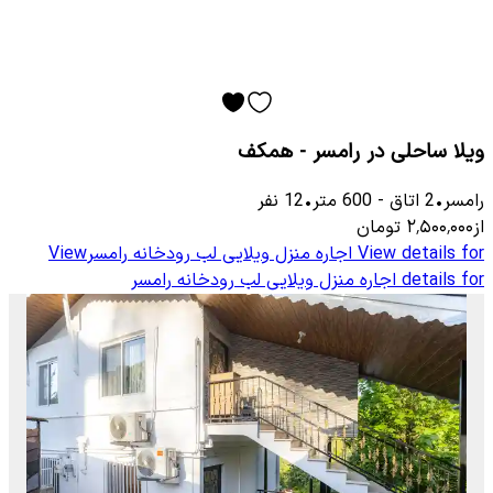
ویلا ساحلی در رامسر - همکف
رامسر
•
2
اتاق
-
600
متر
•
12
نفر
از
۲٬۵۰۰٬۰۰۰
تومان
View details for
اجاره منزل ویلایی لب رودخانه رامسر
View
details for
اجاره منزل ویلایی لب رودخانه رامسر