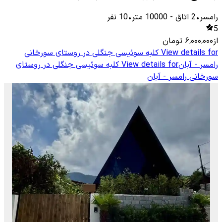
رامسر
•
2
اتاق
-
10000
متر
•
10
نفر
5
از
۶٬۰۰۰٬۰۰۰
تومان
View details for
کلبه سوئیسی جنگلی در روستای سورخانی
رامسر - آبان
View details for
کلبه سوئیسی جنگلی در روستای
سورخانی رامسر - آبان