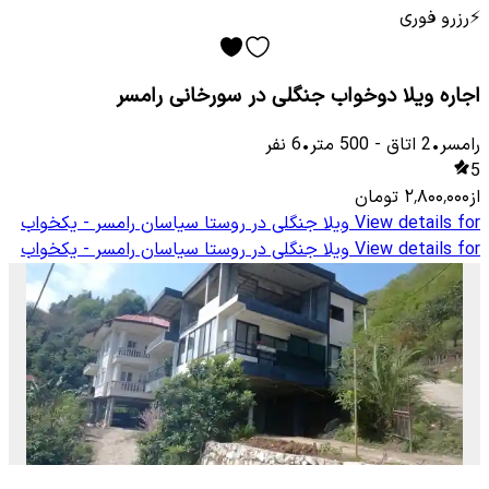
⚡
رزرو فوری
اجاره ویلا دوخواب جنگلی در سورخانی رامسر
رامسر
•
2
اتاق
-
500
متر
•
6
نفر
5
از
۲٬۸۰۰٬۰۰۰
تومان
View details for
ویلا جنگلی در روستا سیاسان رامسر - یکخواب
View details for
ویلا جنگلی در روستا سیاسان رامسر - یکخواب