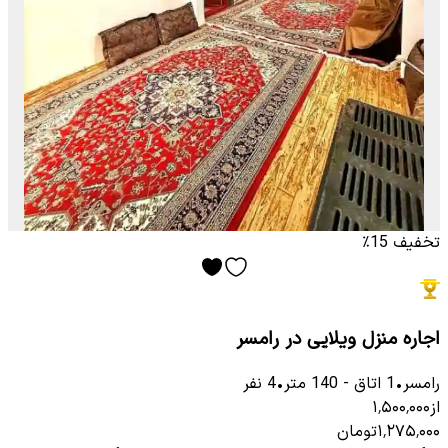
تخفیف 15٪
اجاره منزل ویلایی در رامسر
رامسر
•
1
اتاق
-
140
متر
•
4
نفر
از
۱٬۵۰۰٬۰۰۰
۱٬۲۷۵٬۰۰۰
تومان