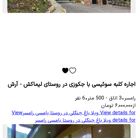
اجاره کلبه سوئیسی با جکوزی در روستای لیماکش - آرش
رامسر
•
3
اتاق
-
500
متر
•
6
نفر
از
۶٬۰۰۰٬۰۰۰
تومان
View details for
ویلا باغ جنگلی در روستا بامسی رامسر
View
details for
ویلا باغ جنگلی در روستا بامسی رامسر