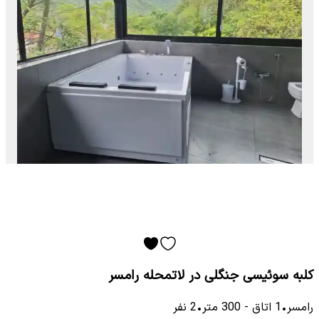
کلبه سوئیسی جنگلی در لاتمحله رامسر
رامسر
•
1
اتاق
-
300
متر
•
2
نفر