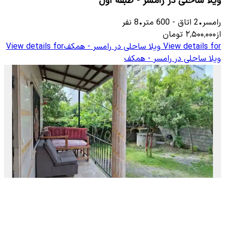
ویلا ساحلی در رامسر - طبقه اول
رامسر
•
2
اتاق
-
600
متر
•
8
نفر
از
۲٬۵۰۰٬۰۰۰
تومان
View details for
ویلا ساحلی در رامسر - همکف
View details for
ویلا ساحلی در رامسر - همکف