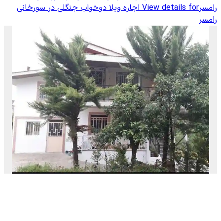
رامسر
View details for
اجاره ویلا دوخواب جنگلی در سورخانی
رامسر