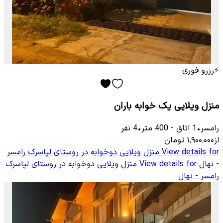
⚡
رزرو فوری
منزل ویلایی یک خوابه باران
رامسر
•
1
اتاق
-
400
متر
•
4
نفر
از
۱٬۹۰۰٬۰۰۰
تومان
View details for
منزل ویلایی دوخوابه در روستای لپاسرک رامسر
- نهال
View details for
منزل ویلایی دوخوابه در روستای لپاسرک
رامسر - نهال