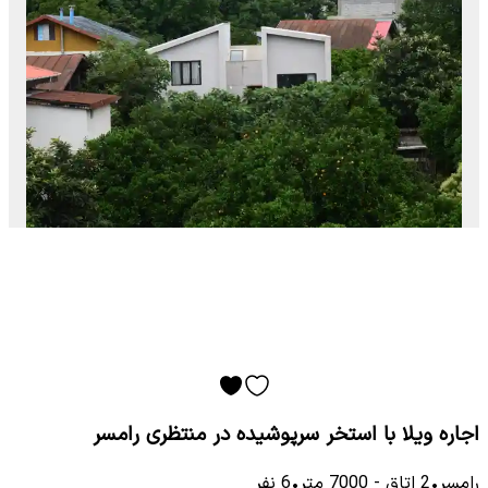
اجاره ویلا با استخر سرپوشیده در منتظری رامسر
رامسر
•
2
اتاق
-
7000
متر
•
6
نفر