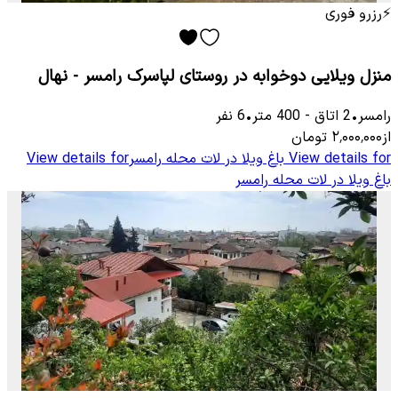
⚡
رزرو فوری
منزل ویلایی دوخوابه در روستای لپاسرک رامسر - نهال
رامسر
•
2
اتاق
-
400
متر
•
6
نفر
از
۲٬۰۰۰٬۰۰۰
تومان
View details for
باغ ویلا در لات محله رامسر
View details for
باغ ویلا در لات محله رامسر