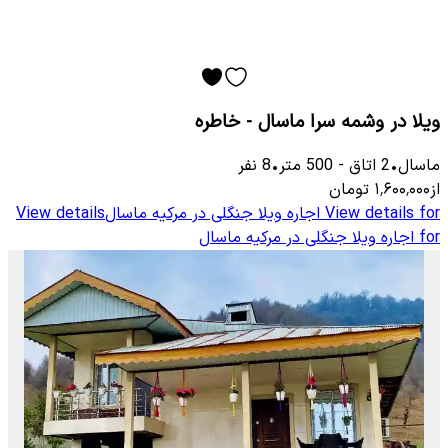
ویلا در وشمه سرا ماسال - خاطره
ماسال
•
2
اتاق
-
500
متر
•
8
نفر
از
۱٬۶۰۰٬۰۰۰
تومان
View details for
اجاره ویلا جنگلی در مرکیه ماسال
View details
for
اجاره ویلا جنگلی در مرکیه ماسال