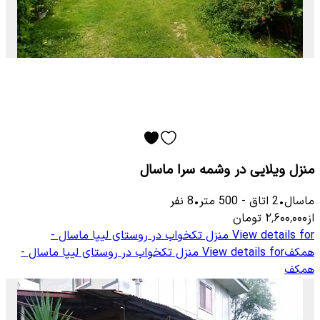
منزل ویلایی در وشمه سرا ماسال
ماسال
•
2
اتاق
-
500
متر
•
8
نفر
از
۲٬۶۰۰٬۰۰۰
تومان
View details for
منزل تکخواب در روستای لیپا ماسال -
همکف
View details for
منزل تکخواب در روستای لیپا ماسال -
همکف