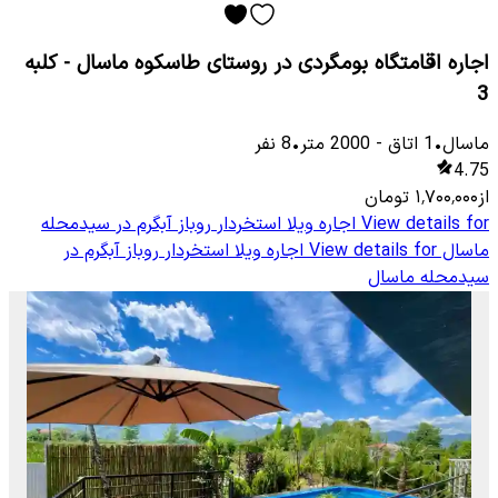
اجاره اقامتگاه بومگردی در روستای طاسکوه ماسال - کلبه
3
ماسال
•
1
اتاق
-
2000
متر
•
8
نفر
4.75
از
۱٬۷۰۰٬۰۰۰
تومان
View details for
اجاره ویلا استخردار روباز آبگرم در سیدمحله
ماسال
View details for
اجاره ویلا استخردار روباز آبگرم در
سیدمحله ماسال