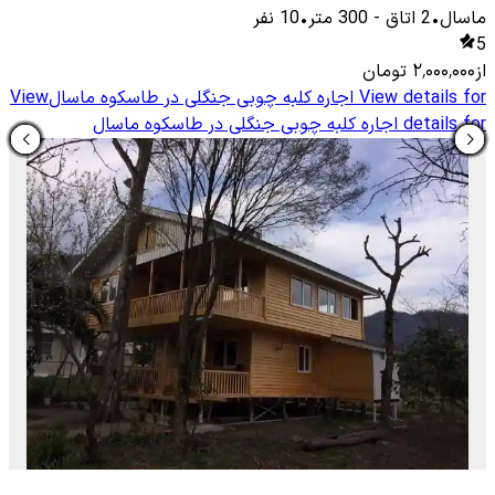
ماسال
•
2
اتاق
-
300
متر
•
10
نفر
5
از
۲٬۰۰۰٬۰۰۰
تومان
View details for
اجاره کلبه چوبی جنگلی در طاسکوه ماسال
View
details for
اجاره کلبه چوبی جنگلی در طاسکوه ماسال