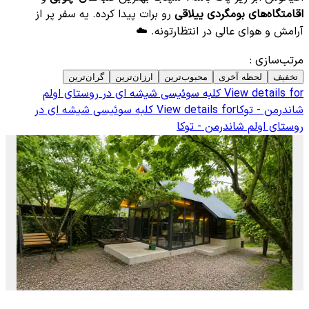
اقامتگاه‌های بومگردی ییلاقی
رو برات پیدا کرده. یه سفر پر از
آرامش و هوای عالی در انتظارتونه. ☁️
مرتب‌سازی
:
تخفیف
لحظه آخری
محبوب‌ترین
ارزان‌ترین
گران‌ترین
View details for
کلبه سوئیسی شیشه ای در روستای اولم
شاندرمن - توکا
View details for
کلبه سوئیسی شیشه ای در
روستای اولم شاندرمن - توکا