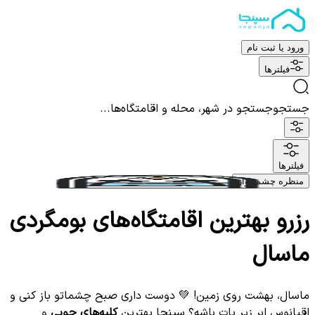
ورود یا ثبت نام
فیلترها
جستجو
جستجو در شهر، محله و اقامتگاه‌ها...
فیلترها
منظره چشم نواز
رزرو بهترین اقامتگاه‌های بومگردی
ماسال
ماسال، بهشت روی زمین! 💚 دوست داری صبح چشماتو باز کنی و
اقیانوس ابر زیر پات باشه؟ سپنجا بهترین
کلبه‌های چوبی
و