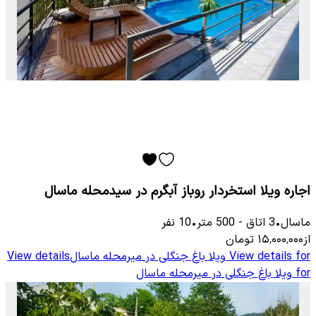
اجاره ویلا استخردار روباز آبگرم در سیدمحله ماسال
ماسال
•
3
اتاق
-
500
متر
•
10
نفر
از
۱۵٬۰۰۰٬۰۰۰
تومان
View details for
ویلا باغ جنگلی در میرمحله ماسال
View details
for
ویلا باغ جنگلی در میرمحله ماسال