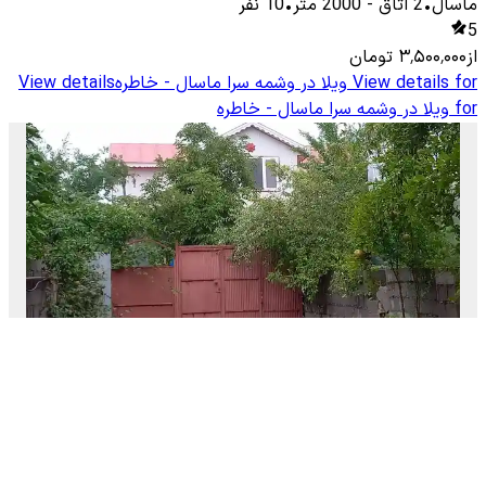
ماسال
•
2
اتاق
-
2000
متر
•
10
نفر
5
از
۳٬۵۰۰٬۰۰۰
تومان
View details for
ویلا در وشمه سرا ماسال - خاطره
View details
for
ویلا در وشمه سرا ماسال - خاطره