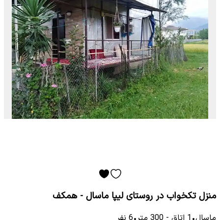
منزل تکخواب در روستای لیپا ماسال - همکف
ماسال
•
1
اتاق
-
300
متر
•
6
نفر