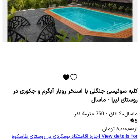
کلبه سوئیسی جنگلی با استخر روباز آبگرم و جکوزی در
روستای لیپا - ماسال
ماسال
•
2
اتاق
-
750
متر
•
4
نفر
5
از
۸٬۰۰۰٬۰۰۰
تومان
View details for
اجاره اقامتگاه بومگردی در روستای طاسکوه