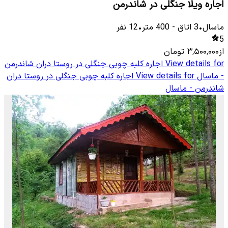
اجاره ویلا جنگلی در شاندرمن
ماسال
•
3
اتاق
-
400
متر
•
12
نفر
5
از
۳٬۵۰۰٬۰۰۰
تومان
View details for
اجاره کلبه چوبی جنگلی در روستا دران شاندرمن
- ماسال
View details for
اجاره کلبه چوبی جنگلی در روستا دران
شاندرمن - ماسال