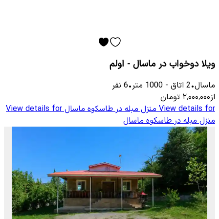
ویلا دوخواب در ماسال - اولم
ماسال
•
2
اتاق
-
1000
متر
•
6
نفر
از
۲٬۰۰۰٬۰۰۰
تومان
View details for
منزل مبله در طاسکوه ماسال
View details for
منزل مبله در طاسکوه ماسال