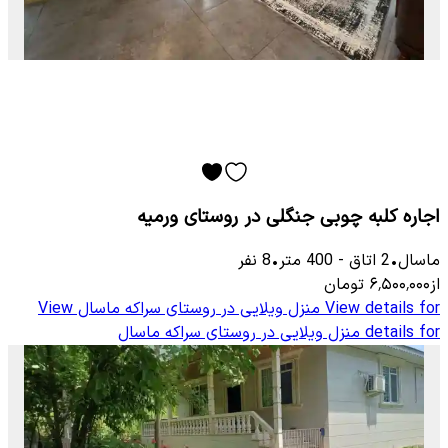
اجاره کلبه چوبی جنگلی در روستای ورمیه
ماسال
•
2
اتاق
-
400
متر
•
8
نفر
از
۶٬۵۰۰٬۰۰۰
تومان
View details for
منزل ویلایی در روستای سراکه ماسال
View
details for
منزل ویلایی در روستای سراکه ماسال