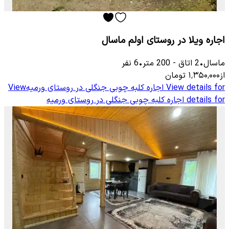
اجاره ویلا در روستای اولم ماسال
ماسال
•
2
اتاق
-
200
متر
•
6
نفر
از
۱٬۳۵۰٬۰۰۰
تومان
View details for
اجاره کلبه چوبی جنگلی در روستای ورمیه
View
details for
اجاره کلبه چوبی جنگلی در روستای ورمیه