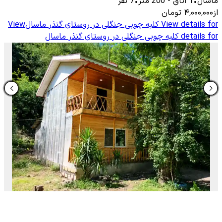
ماسال
•
1
اتاق
-
200
متر
•
7
نفر
از
۴٬۰۰۰٬۰۰۰
تومان
View details for
کلبه چوبی جنگلی در روستای گنذر ماسال
View
details for
کلبه چوبی جنگلی در روستای گنذر ماسال