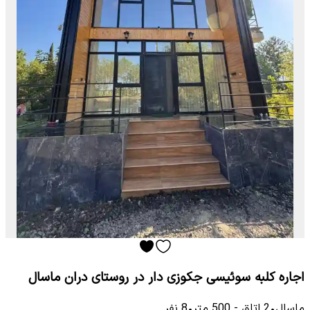
اجاره کلبه سوئیسی جکوزی دار در ر‌وستای دران ماسال
ماسال
•
2
اتاق
-
500
متر
•
8
نفر