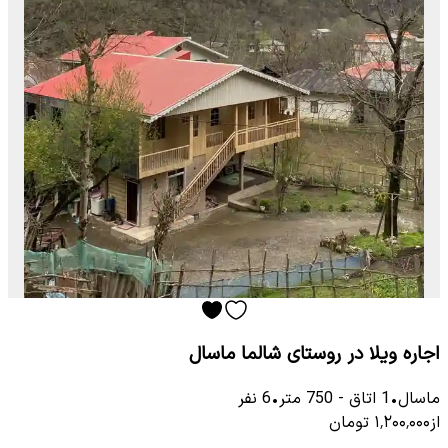
اجاره ویلا در روستای شالما ماسال
ماسال
•
1
اتاق
-
750
متر
•
6
نفر
از
۱٬۲۰۰٬۰۰۰
تومان