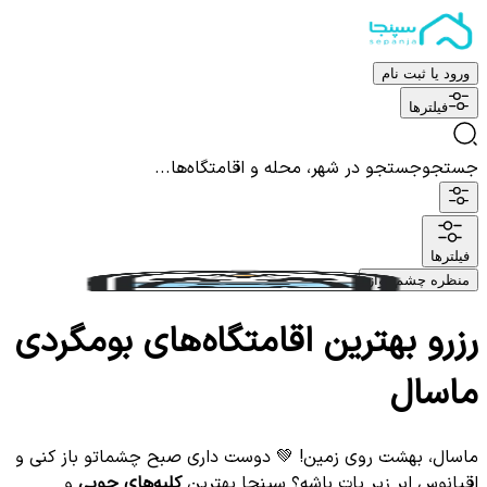
ورود یا ثبت نام
فیلترها
جستجو
جستجو در شهر، محله و اقامتگاه‌ها...
فیلترها
منظره چشم نواز
رزرو بهترین اقامتگاه‌های بومگردی
ماسال
ماسال، بهشت روی زمین! 💚 دوست داری صبح چشماتو باز کنی و
اقیانوس ابر زیر پات باشه؟ سپنجا بهترین
کلبه‌های چوبی
و