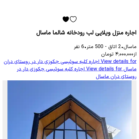
اجاره منزل ویلایی لب رودخانه شالما ماسال
ماسال
•
2
اتاق
-
500
متر
•
6
نفر
از
۴٬۰۰۰٬۰۰۰
تومان
View details for
اجاره کلبه سوئیسی جکوزی دار در ر‌وستای دران
ماسال
View details for
اجاره کلبه سوئیسی جکوزی دار در
ر‌وستای دران ماسال