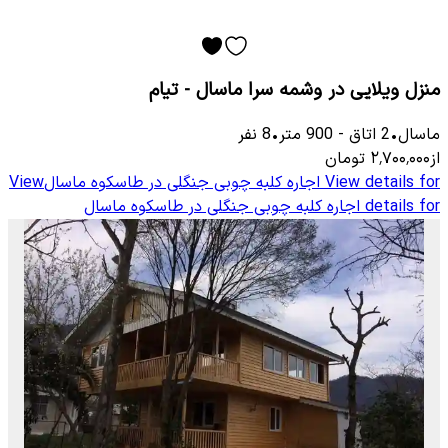
منزل ویلایی در وشمه سرا ماسال - تیام
ماسال
•
2
اتاق
-
900
متر
•
8
نفر
از
۲٬۷۰۰٬۰۰۰
تومان
View details for
اجاره کلبه چوبی جنگلی در طاسکوه ماسال
View
details for
اجاره کلبه چوبی جنگلی در طاسکوه ماسال