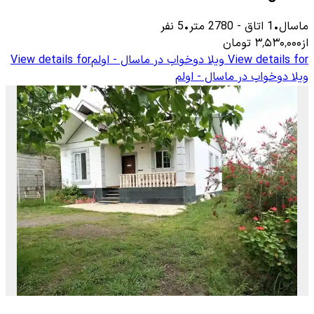
ماسال
•
1
اتاق
-
2780
متر
•
5
نفر
از
۳٬۵۳۰٬۰۰۰
تومان
View details for
ویلا دوخواب در ماسال - اولم
View details for
ویلا دوخواب در ماسال - اولم