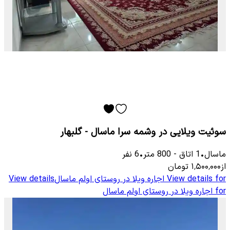
سوئیت ویلایی در وشمه سرا ماسال - گلبهار
ماسال
•
1
اتاق
-
800
متر
•
6
نفر
از
۱٬۵۰۰٬۰۰۰
تومان
View details for
اجاره ویلا در روستای اولم ماسال
View details
for
اجاره ویلا در روستای اولم ماسال