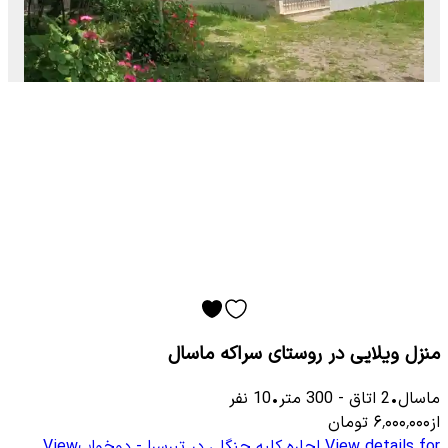
منزل ویلایی در روستای سراکه ماسال
ماسال
•
2
اتاق
-
300
متر
•
10
نفر
از
۶٬۰۰۰٬۰۰۰
تومان
View details for
اجاره کلبه جنگلی در تبرسرا - دوخواب
View