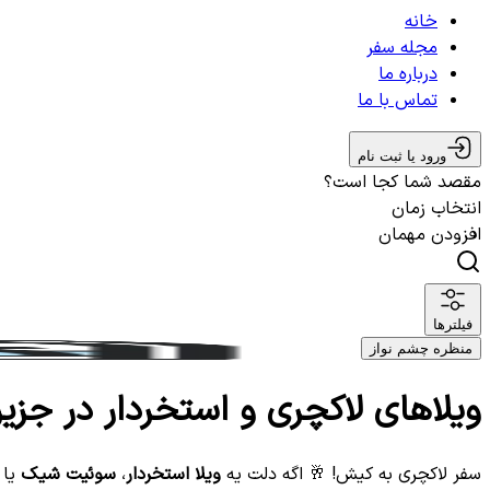
خانه
مجله سفر
درباره ما
تماس با ما
ورود یا ثبت نام
مقصد شما کجا است؟
انتخاب زمان
افزودن مهمان
فیلترها
منظره چشم نواز
ویلاهای لاکچری و استخردار در جزی
سفر لاکچری به کیش! 🥂 اگه دلت یه
ویلا استخردار
،
سوئیت شیک
یا