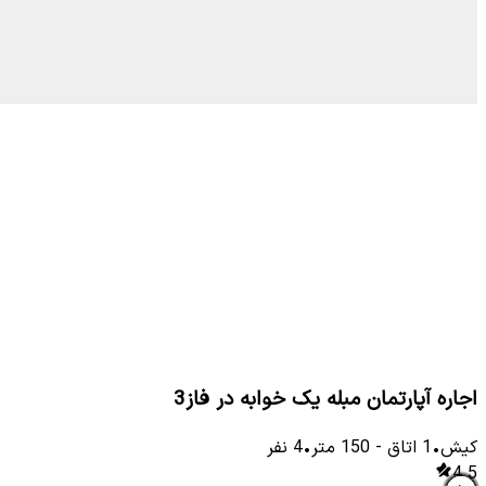
اجاره آپارتمان مبله یک خوابه در فاز3
کیش
•
1
اتاق
-
150
متر
•
4
نفر
4.5