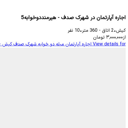
اجاره آپارتمان در شهرک صدف - هیرمنددوخوابه5
کیش
•
2
اتاق
-
360
متر
•
10
نفر
از
۳٬۰۰۰٬۰۰۰
تومان
View details for
اجاره آپارتمان مبله دو خوابه شهرک صدف کیش - ف