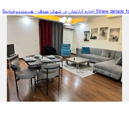
View details f
اجاره آپارتمان در شهرک صدف - هیرمنددوخوابه5