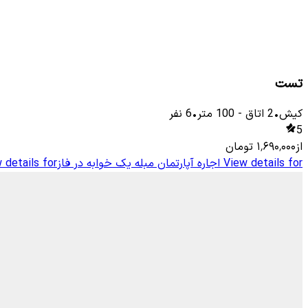
تست
کیش
•
2
اتاق
-
100
متر
•
6
نفر
5
از
۱٬۶۹۰٬۰۰۰
تومان
View details for
اجاره آپارتمان مبله یک خوابه در فاز3
 details for