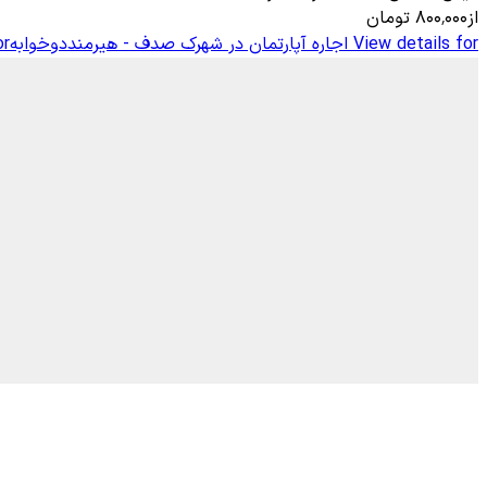
از
۸۰۰٬۰۰۰
تومان
View details for
اجاره آپارتمان در شهرک صدف - هیرمنددوخوابه5
or