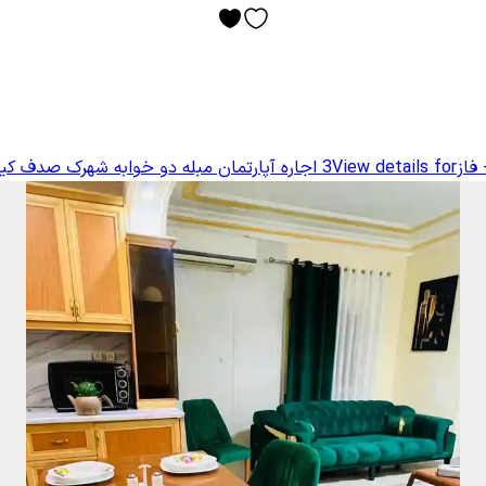
از3
View details for
اجاره آپارتمان مبله دو خوابه شهرک صدف کیش