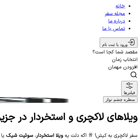
خانه
مجله سفر
درباره ما
تماس با ما
ورود یا ثبت نام
مقصد شما کجا است؟
انتخاب زمان
افزودن مهمان
فیلترها
منظره چشم نواز
ویلاهای لاکچری و استخردار در جزی
سفر لاکچری به کیش! 🥂 اگه دلت یه
ویلا استخردار
،
سوئیت شیک
یا