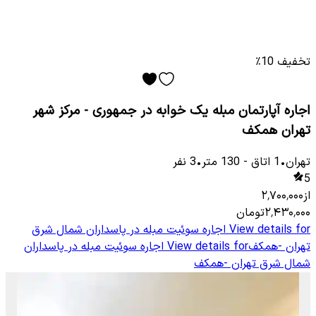
تخفیف 10٪
اجاره آپارتمان مبله یک خوابه در جمهوری - مرکز شهر
تهران همکف
تهران
•
1
اتاق
-
130
متر
•
3
نفر
5
از
۲٬۷۰۰٬۰۰۰
۲٬۴۳۰٬۰۰۰
تومان
View details for
اجاره سوئیت مبله در پاسداران شمال شرق
تهران -همکف
View details for
اجاره سوئیت مبله در پاسداران
شمال شرق تهران -همکف