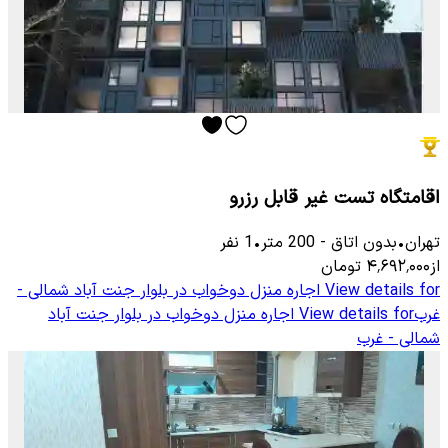
اقامتگاه تست غیر قابل رزرو
تهران
•
بدون اتاق
-
200
متر
•
1
نفر
از
۴٬۶۹۲٬۰۰۰
تومان
View details for
اجاره منزل دوخواب در بلوار جنت آباد شمالی -
غرب
View details for
اجاره منزل دوخواب در بلوار جنت آباد
شمالی - غرب