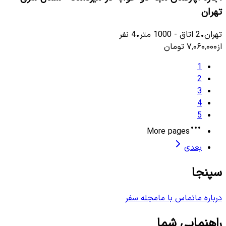
تهران
تهران
•
2
اتاق
-
1000
متر
•
4
نفر
از
۷٬۰۶۰٬۰۰۰
تومان
1
2
3
4
5
More pages
بعدی
سپنجا
درباره ما
تماس با ما
مجله سفر
راهنمایی شما