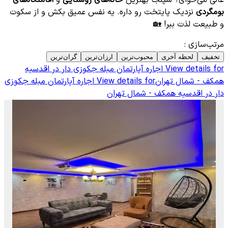
بومگردی
نزدیک پایتخت رو داره. یه نفس عمیق بکش و از سکوت
و طبیعت لذت ببر! 🏡
مرتب‌سازی
:
تخفیف
لحظه آخری
محبوب‌ترین
ارزان‌ترین
گران‌ترین
View details for
اجاره آپارتمان مبله جکوزی دار در اقدسیه
همکف - شمال تهران
View details for
اجاره آپارتمان مبله جکوزی
دار در اقدسیه همکف - شمال تهران