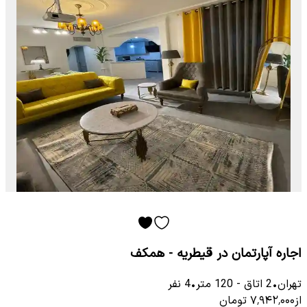
اجاره آپارتمان در قیطریه - همکف
تهران
•
2
اتاق
-
120
متر
•
4
نفر
از
۷٬۹۴۲٬۰۰۰
تومان