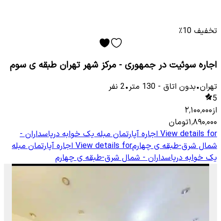
تخفیف 10٪
اجاره سوئیت در جمهوری - مرکز شهر تهران طبقه ی سوم
تهران
•
بدون اتاق
-
130
متر
•
2
نفر
5
از
۲٬۱۰۰٬۰۰۰
۱٬۸۹۰٬۰۰۰
تومان
View details for
اجاره آپارتمان مبله یک خوابه درپاسداران -
شمال شرق-طبقه ی چهارم
View details for
اجاره آپارتمان مبله
یک خوابه درپاسداران - شمال شرق-طبقه ی چهارم