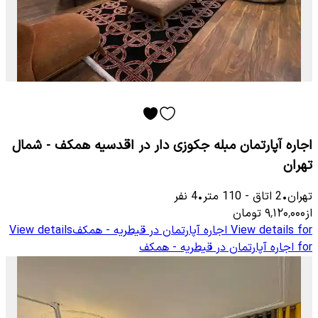
اجاره آپارتمان مبله جکوزی دار در اقدسیه همکف - شمال
تهران
تهران
•
2
اتاق
-
110
متر
•
4
نفر
از
۹٬۱۲۰٬۰۰۰
تومان
View details for
اجاره آپارتمان در قیطریه - همکف
View details
for
اجاره آپارتمان در قیطریه - همکف