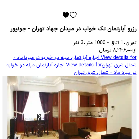
رزرو آپارتمان تک خواب در میدان جهاد تهران - جونیور
تهران
•
1
اتاق
-
1000
متر
•
3
نفر
از
۸٬۲۳۶٬۰۰۰
تومان
View details for
اجاره آپارتمان مبله دو خوابه در میرداماد -
شمال شرق تهران
View details for
اجاره آپارتمان مبله دو خوابه
در میرداماد - شمال شرق تهران