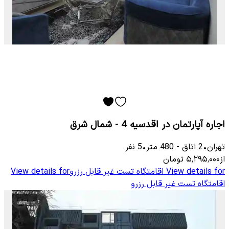
اجاره آپارتمان در اقدسیه 4 - شمال شرق
تهران
•
2
اتاق
-
480
متر
•
5
نفر
از
۵٬۲۹۵٬۰۰۰
تومان
View details for
اقامتگاه تست غیر قابل رزرو
View details for
اقامتگاه تست غیر قابل رزرو