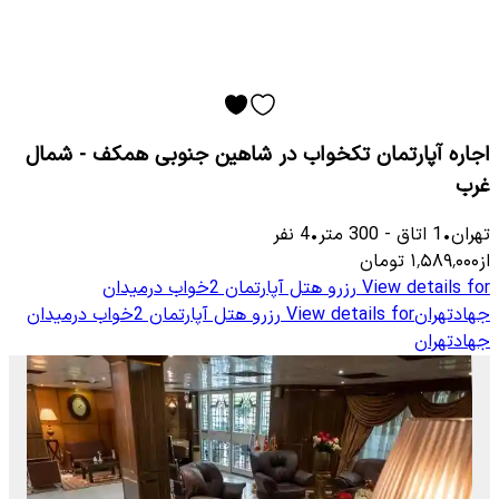
اجاره آپارتمان تکخواب در شاهین جنوبی همکف - شمال
غرب
تهران
•
1
اتاق
-
300
متر
•
4
نفر
از
۱٬۵۸۹٬۰۰۰
تومان
View details for
رزرو هتل آپارتمان 2خواب درمیدان
جهادتهران
View details for
رزرو هتل آپارتمان 2خواب درمیدان
جهادتهران