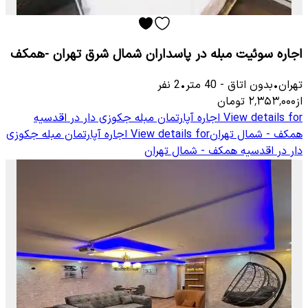
اجاره سوئیت مبله در پاسداران شمال شرق تهران -همکف
تهران
•
بدون اتاق
-
40
متر
•
2
نفر
از
۲٬۳۵۳٬۰۰۰
تومان
View details for
اجاره آپارتمان مبله جکوزی دار در اقدسیه
همکف - شمال تهران
View details for
اجاره آپارتمان مبله جکوزی
دار در اقدسیه همکف - شمال تهران