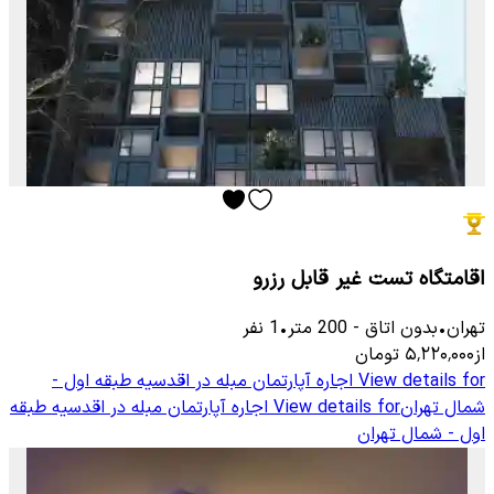
اقامتگاه تست غیر قابل رزرو
تهران
•
بدون اتاق
-
200
متر
•
1
نفر
از
۵٬۲۲۰٬۰۰۰
تومان
View details for
اجاره آپارتمان مبله در اقدسیه طبقه اول -
شمال تهران
View details for
اجاره آپارتمان مبله در اقدسیه طبقه
اول - شمال تهران