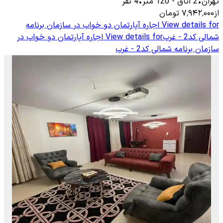
تهران
•
2
اتاق
-
120
متر
•
4
نفر
از
۷٬۹۴۲٬۰۰۰
تومان
View details for
اجاره آپارتمان دو خواب در سازمان برنامه
شمالی کد2 - غرب
View details for
اجاره آپارتمان دو خواب در
سازمان برنامه شمالی کد2 - غرب