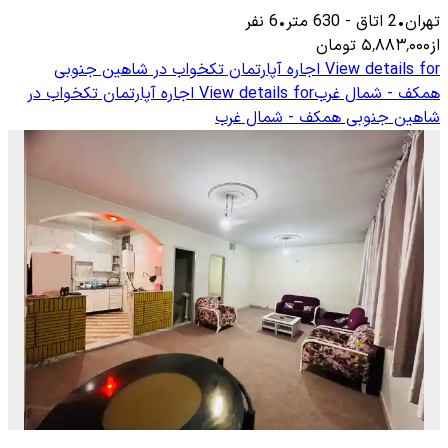
تهران
•
2
اتاق
-
630
متر
•
6
نفر
از
۵٬۸۸۳٬۰۰۰
تومان
View details for
اجاره آپارتمان تکخواب در شاهین جنوبی
همکف - شمال غرب
View details for
اجاره آپارتمان تکخواب در
شاهین جنوبی همکف - شمال غرب