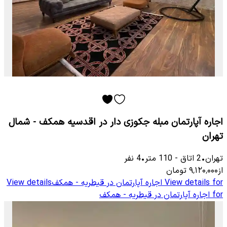
اجاره آپارتمان مبله جکوزی دار در اقدسیه همکف - شمال
تهران
تهران
•
2
اتاق
-
110
متر
•
4
نفر
از
۹٬۱۲۰٬۰۰۰
تومان
View details for
اجاره آپارتمان در قیطریه - همکف
View details
for
اجاره آپارتمان در قیطریه - همکف