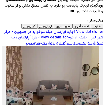
بومگردی
نزدیک پایتخت رو داره. یه نفس عمیق بکش و از سکوت
و طبیعت لذت ببر! 🏡
مرتب‌سازی
:
تخفیف
لحظه آخری
محبوب‌ترین
ارزان‌ترین
گران‌ترین
View details for
اجاره آپارتمان مبله دوخوابه در جمهوری - مرکز
شهر تهران طبقه ی دوم
View details for
اجاره آپارتمان مبله
دوخوابه در جمهوری - مرکز شهر تهران طبقه ی دوم