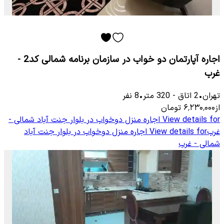
اجاره آپارتمان دو خواب در سازمان برنامه شمالی کد2 -
غرب
تهران
•
2
اتاق
-
320
متر
•
8
نفر
از
۶٬۲۳۰٬۰۰۰
تومان
View details for
اجاره منزل دوخواب در بلوار جنت آباد شمالی -
غرب
View details for
اجاره منزل دوخواب در بلوار جنت آباد
شمالی - غرب