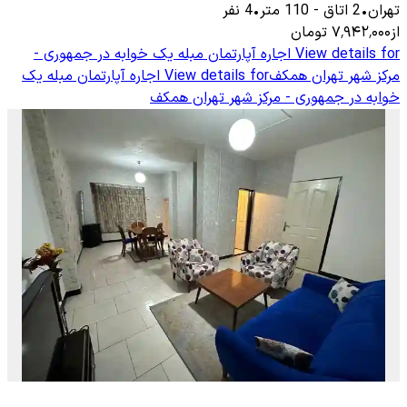
تهران
•
2
اتاق
-
110
متر
•
4
نفر
از
۷٬۹۴۲٬۰۰۰
تومان
View details for
اجاره آپارتمان مبله یک خوابه در جمهوری -
مرکز شهر تهران همکف
View details for
اجاره آپارتمان مبله یک
خوابه در جمهوری - مرکز شهر تهران همکف