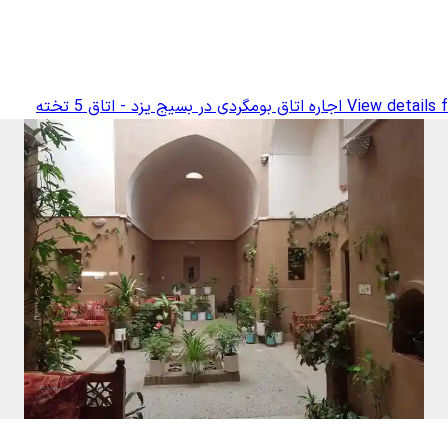
View details f
اجاره اتاق بومگردی در بسیج یزد - اتاق 5 تخته