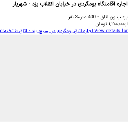
اجاره اقامتگاه بومگردی در خیابان انقلاب یزد - شهریار
یزد
•
بدون اتاق
-
400
متر
•
3
نفر
از
۱٬۲۰۰٬۰۰۰
تومان
View details for
اجاره اتاق بومگردی در بسیج یزد - اتاق 5 تخته
or