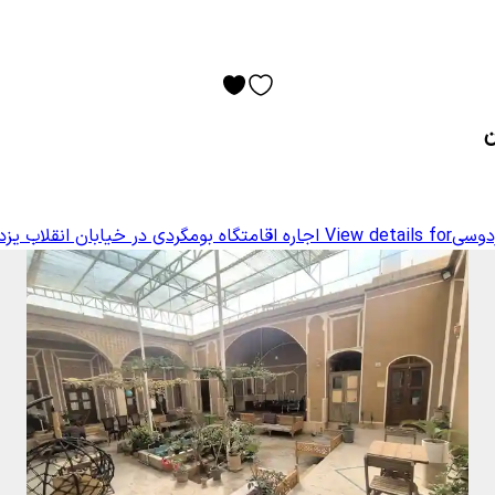
ن
ردوسی
View details for
اجاره اقامتگاه بومگردی در خیابان انقلاب یز