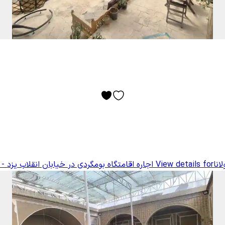
انا
View details for
اجاره اقامتگاه بومگردی در خیابان انقلاب یزد - م