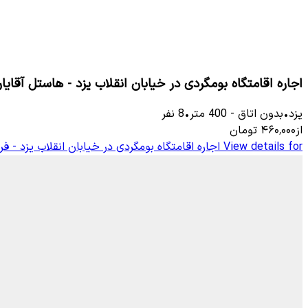
اجاره اقامتگاه بومگردی در خیابان انقلاب یزد - هاستل آقایا
یزد
•
بدون اتاق
-
400
متر
•
8
نفر
از
۴۶۰٬۰۰۰
تومان
View details for
اجاره اقامتگاه بومگردی در خیابان انقلاب یزد - ف