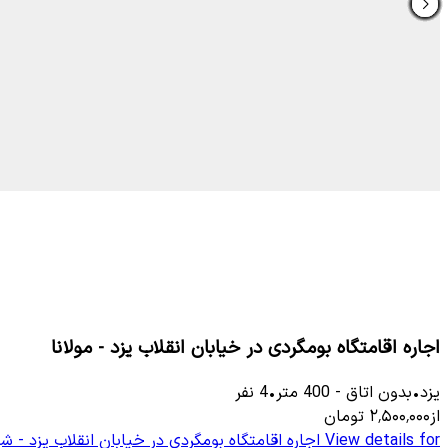
اجاره اقامتگاه بومگردی در خیابان انقلاب یزد - مولانا
یزد
•
بدون اتاق
-
400
متر
•
4
نفر
از
۲٬۵۰۰٬۰۰۰
تومان
View details for
اجاره اقامتگاه بومگردی در خیابان انقلاب یزد - شه