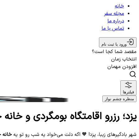
خانه
مجله سفر
درباره ما
تماس با ما
ورود یا ثبت نام
مقصد شما کجا است؟
انتخاب زمان
افزودن مهمان
فیلترها
منظره چشم نواز
یزد؛ رزرو اقامتگاه بومگردی و خانه
شهر بادگیرهای زیبا، یزد! 🧡 اگه دلت می‌خواد یه شب رو تو یه
خانه 