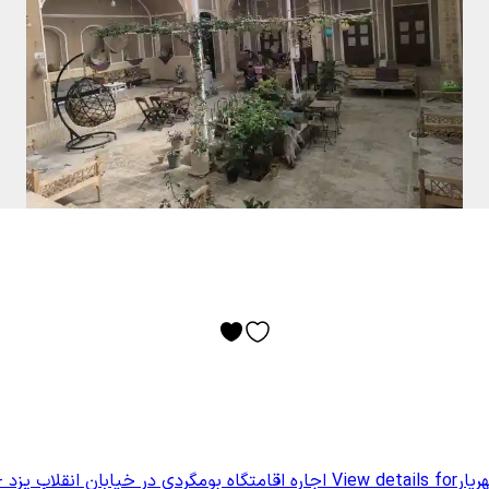
ریار
View details for
اجاره اقامتگاه بومگردی در خیابان انقلاب یزد -