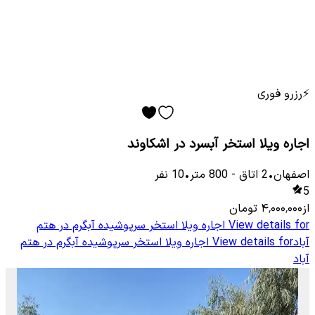
⚡
رزرو فوری
اجاره ویلا استخر آبسرد در اشکاوند
اصفهان
•
2
اتاق
-
800
متر
•
10
نفر
5
از
۴٬۰۰۰٬۰۰۰
تومان
View details for
اجاره ویلا استخر سرپوشیده آبگرم در هتم
آباد
View details for
اجاره ویلا استخر سرپوشیده آبگرم در هتم
آباد