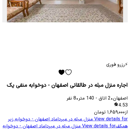
⚡
رزرو فوری
اجاره منزل مبله در طالقانی اصفهان - دوخوابه منفی یک
اصفهان
•
2
اتاق
-
140
متر
•
8
نفر
4.53
از
۱٬۶۵۹٬۰۰۰
تومان
View details for
منزل مبله در میرداماد اصفهان - دوخوابه زیر
همکف
View details for
منزل مبله در میرداماد اصفهان - دوخوابه