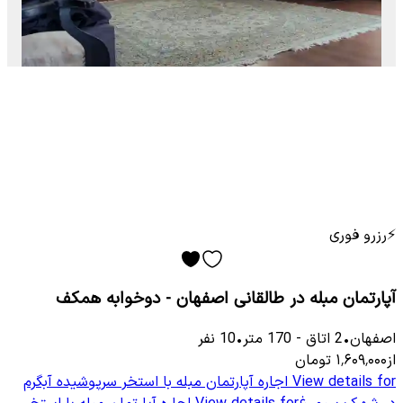
⚡
رزرو فوری
آپارتمان مبله در طالقانی اصفهان - دوخوابه همکف
اصفهان
•
2
اتاق
-
170
متر
•
10
نفر
از
۱٬۶۰۹٬۰۰۰
تومان
View details for
اجاره آپارتمان مبله با استخر سرپوشیده آبگرم