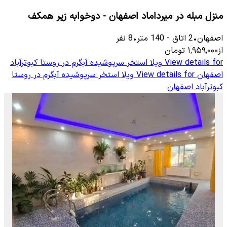
منزل مبله در میرداماد اصفهان - دوخوابه زیر همکف
اصفهان
•
2
اتاق
-
140
متر
•
8
نفر
از
۱٬۹۵۹٬۰۰۰
تومان
View details for
ویلا استخر سرپوشیده آبگرم در روستا کبوترآباد
اصفهان
View details for
ویلا استخر سرپوشیده آبگرم در روستا
کبوترآباد اصفهان