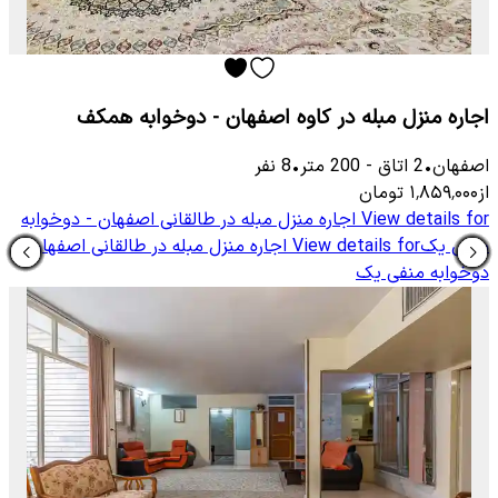
اجاره منزل مبله در کاوه اصفهان - دوخوابه همکف
اصفهان
•
2
اتاق
-
200
متر
•
8
نفر
از
۱٬۸۵۹٬۰۰۰
تومان
View details for
اجاره منزل مبله در طالقانی اصفهان - دوخوابه
منفی یک
View details for
اجاره منزل مبله در طالقانی اصفهان -
دوخوابه منفی یک