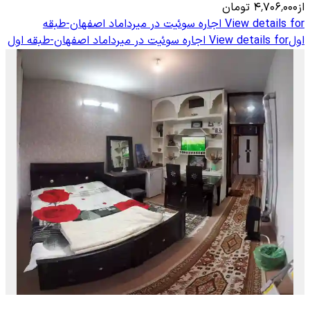
از
۴٬۷۰۶٬۰۰۰
تومان
View details for
اجاره سوئیت در میرداماد اصفهان-طبقه
اول
View details for
اجاره سوئیت در میرداماد اصفهان-طبقه اول