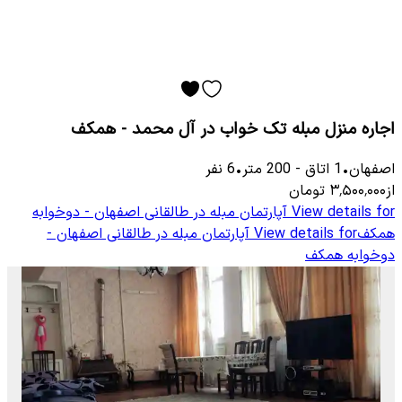
اجاره منزل مبله تک خواب در آل محمد - همکف
اصفهان
•
1
اتاق
-
200
متر
•
6
نفر
از
۳٬۵۰۰٬۰۰۰
تومان
View details for
آپارتمان مبله در طالقانی اصفهان - دوخوابه
همکف
View details for
آپارتمان مبله در طالقانی اصفهان -
دوخوابه همکف