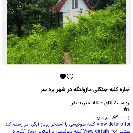
اجاره کلبه جنگلی مازولنگه در شهر بره سر
بره سر
•
2
اتاق
-
600
متر
•
6
نفر
5
از
۱٬۵۹۰٬۰۰۰
تومان
View details for
کلبه سوئیسی با استخر روباز آبگرم در رستم کلا -
بهشهر
View details for
کلبه سوئیسی با استخر روباز آبگرم در