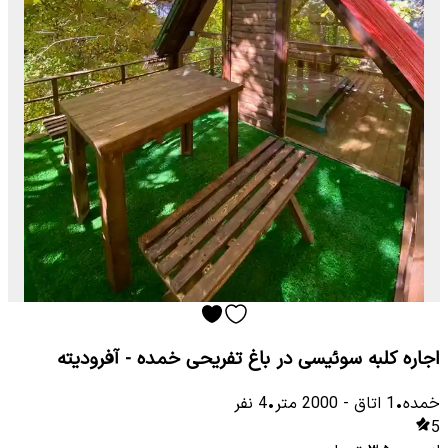
اجاره کلبه سوئیسی در باغ تفریحی خمده - آفرودیته
خمده
•
1
اتاق
-
2000
متر
•
4
نفر
5