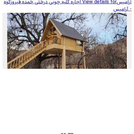
آرامیس
View details for
اجاره کلبه چوبی درختی خمده فیروزکوه
- آرامیس