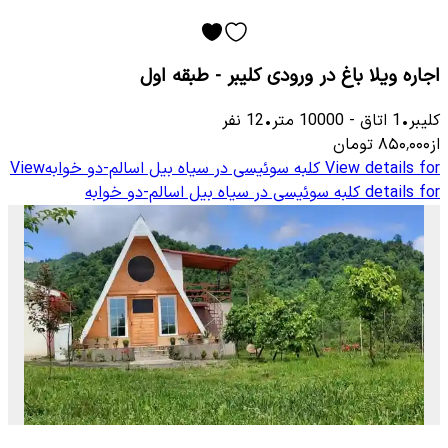
اجاره ویلا باغ در ورودی کلیبر - طبقه اول
کلیبر
•
1
اتاق
-
10000
متر
•
12
نفر
از
۸۵۰٬۰۰۰
تومان
View details for
کلبه سوئیسی در سیاه بیل اسالم-دو خوابه
View
details for
کلبه سوئیسی در سیاه بیل اسالم-دو خوابه