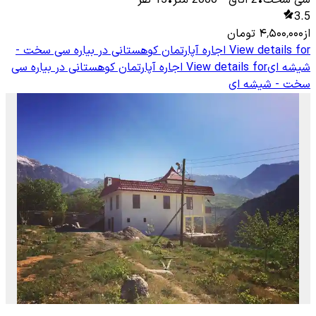
سی سخت
•
2
اتاق
-
2000
متر
•
15
نفر
3.5
از
۴٬۵۰۰٬۰۰۰
تومان
View details for
اجاره آپارتمان کوهستانی در بیاره سی سخت -
شیشه ای
View details for
اجاره آپارتمان کوهستانی در بیاره سی
سخت - شیشه ای