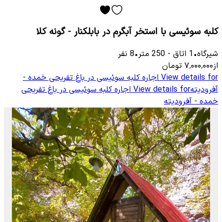
کلبه سوئیسی با استخر آبگرم در بابلکنار - گونه کلا
شیرگاه
•
1
اتاق
-
250
متر
•
8
نفر
از
۷٬۰۰۰٬۰۰۰
تومان
View details for
اجاره کلبه سوئیسی در باغ تفریحی خمده -
آفرودیته
View details for
اجاره کلبه سوئیسی در باغ تفریحی
خمده - آفرودیته