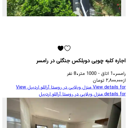
اجاره کلبه چوبی دوبلکس جنگلی در رامسر
رامسر
•
1
اتاق
-
1000
متر
•
8
نفر
از
۲٬۸۰۰٬۰۰۰
تومان
View details for
منزل ویلایی در روستا آراللو اردبیل
View
details for
منزل ویلایی در روستا آراللو اردبیل