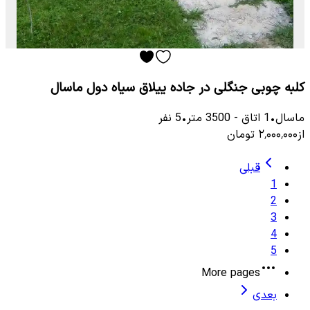
کلبه چوبی جنگلی در جاده ییلاق سیاه دول ماسال
ماسال
•
1
اتاق
-
3500
متر
•
5
نفر
از
۲٬۰۰۰٬۰۰۰
تومان
قبلی
1
2
3
4
5
More pages
بعدی