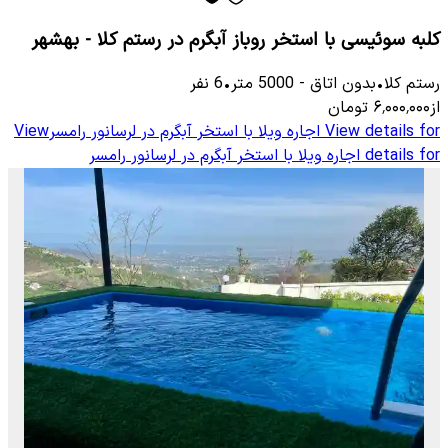
کلبه سوئیسی با استخر روباز آبگرم در رستم کلا - بهشهر
رستم کلا
•
بدون اتاق
-
5000
متر
•
6
نفر
از
۶٬۰۰۰٬۰۰۰
تومان
View details for
اجاره ویلا با استخر آبگرم در لرسانور رامسر
View
details for
اجاره ویلا با استخر آبگرم در لرسانور رامسر