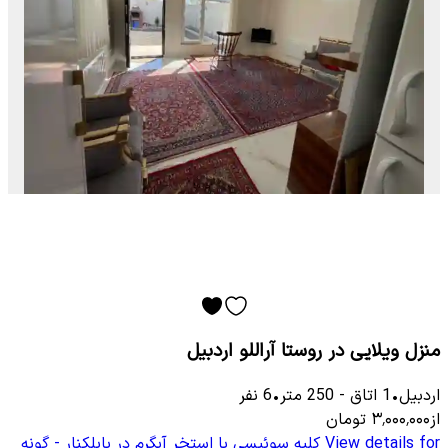
منزل ویلایی در روستا آراللو اردبیل
اردبیل
•
1
اتاق
-
250
متر
•
6
نفر
از
۳٬۰۰۰٬۰۰۰
تومان
View details for
کلبه سوئیسی با استخر آبگرم در بابلکنار - گونه