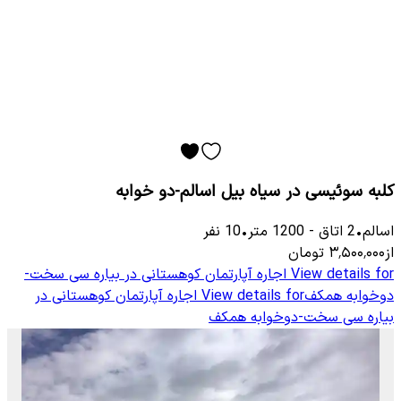
کلبه سوئیسی در سیاه بیل اسالم-دو خوابه
اسالم
•
2
اتاق
-
1200
متر
•
10
نفر
از
۳٬۵۰۰٬۰۰۰
تومان
View details for
اجاره آپارتمان کوهستانی در بیاره سی سخت-
دوخوابه همکف
View details for
اجاره آپارتمان کوهستانی در
بیاره سی سخت-دوخوابه همکف