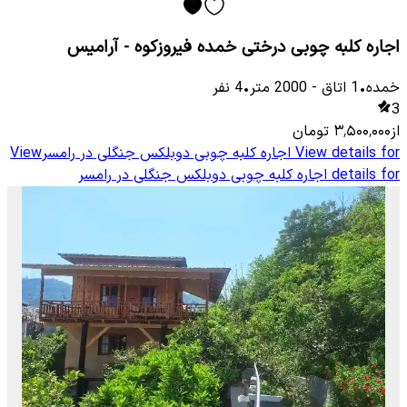
اجاره کلبه چوبی درختی خمده فیروزکوه - آرامیس
خمده
•
1
اتاق
-
2000
متر
•
4
نفر
3
از
۳٬۵۰۰٬۰۰۰
تومان
View details for
اجاره کلبه چوبی دوبلکس جنگلی در رامسر
View
details for
اجاره کلبه چوبی دوبلکس جنگلی در رامسر