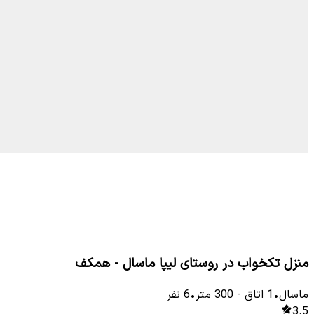
منزل تکخواب در روستای لیپا ماسال - همکف
ماسال
•
1
اتاق
-
300
متر
•
6
نفر
3.5