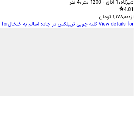
شیرگاه
•
1
اتاق
-
1200
متر
•
4
نفر
4.81
از
۱٬۱۷۸٬۰۰۰
تومان
View details for
کلبه چوبی تریبلکس در جاده اسالم به خلخال
 for