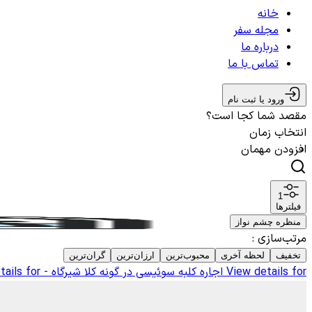
خانه
مجله سفر
درباره ما
تماس با ما
ورود یا ثبت نام
مقصد شما کجا است؟
انتخاب زمان
افزودن مهمان
1
فیلترها
منظره چشم نواز
مرتب‌سازی
:
تخفیف
لحظه آخری
محبوب‌ترین
ارزان‌ترین
گران‌ترین
View details for
اجاره کلبه سوئیسی در گونه کلا شیرگاه - 4
tails for