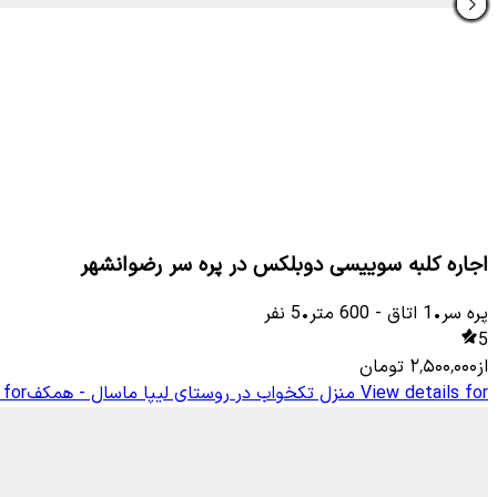
اجاره کلبه سوییسی دوبلکس در پره سر رضوانشهر
پره سر
•
1
اتاق
-
600
متر
•
5
نفر
5
از
۲٬۵۰۰٬۰۰۰
تومان
View details for
منزل تکخواب در روستای لیپا ماسال - همکف
 for