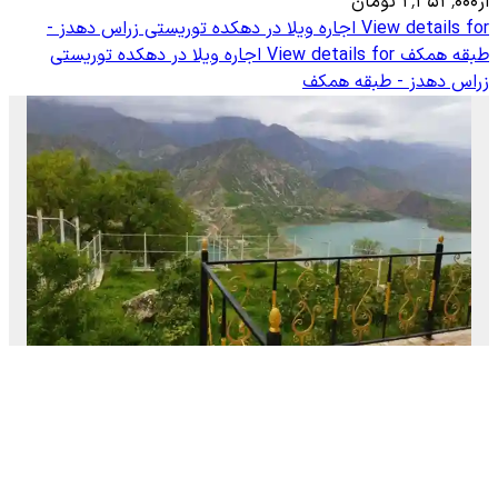
از
۲٬۳۵۳٬۰۰۰
تومان
View details for
اجاره ویلا در دهکده توریستی زراس دهدز -
طبقه همکف
View details for
اجاره ویلا در دهکده توریستی
زراس دهدز - طبقه همکف