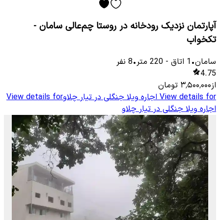
آپارتمان نزدیک رودخانه در روستا چم‌عالی سامان -
تکخواب
سامان
•
1
اتاق
-
220
متر
•
8
نفر
4.75
از
۳٬۵۰۰٬۰۰۰
تومان
View details for
اجاره ویلا جنگلی در تیار چلاو
View details for
اجاره ویلا جنگلی در تیار چلاو