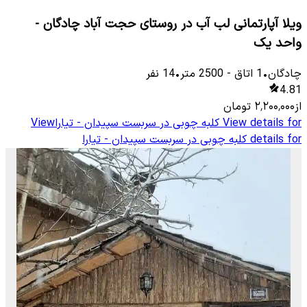
ویلا آپارتمانی لب آب در روستای حجت آباد چادگان -
واحد یک
چادگان
•
1
اتاق
-
2500
متر
•
14
نفر
4.81
از
۲٬۲۰۰٬۰۰۰
تومان
View details for
کلبه چوبی در سربست سپیدان - تیارا
View
details for
کلبه چوبی در سربست سپیدان - تیارا