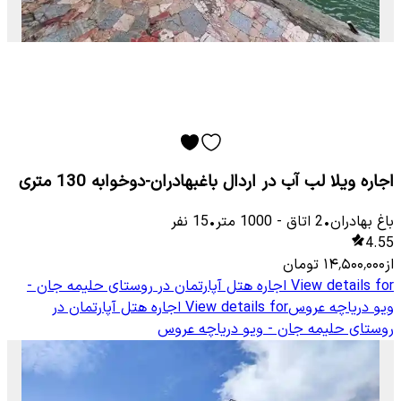
اجاره ویلا لب آب در اردال باغبهادران-دوخوابه 130 متری
باغ بهادران
•
2
اتاق
-
1000
متر
•
15
نفر
4.55
از
۱۴٬۵۰۰٬۰۰۰
تومان
View details for
اجاره هتل آپارتمان در روستای حلیمه جان -
ویو دریاچه عروس
View details for
اجاره هتل آپارتمان در
روستای حلیمه جان - ویو دریاچه عروس