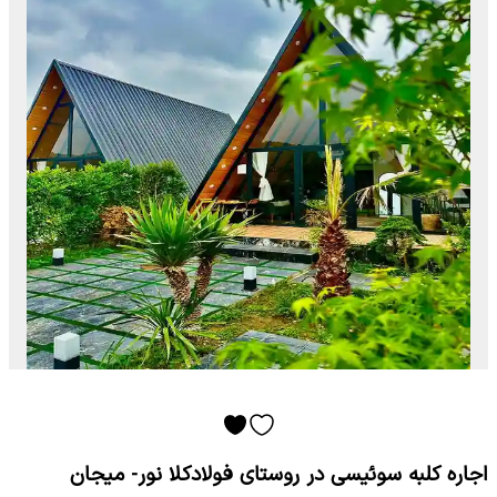
اجاره کلبه سوئیسی در روستای فولادکلا نور- میجان