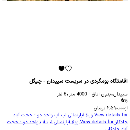
اقامتگاه بومگردی در سربست سپیدان - چیگل
سپیدان
•
بدون اتاق
-
4000
متر
•
6
نفر
5
از
۲٬۵۹۰٬۰۰۰
تومان
View details for
ویلا آپارتمانی لب آب واحد دو - حجت آباد
چادگان
View details for
ویلا آپارتمانی لب آب واحد دو - حجت
آباد چادگان