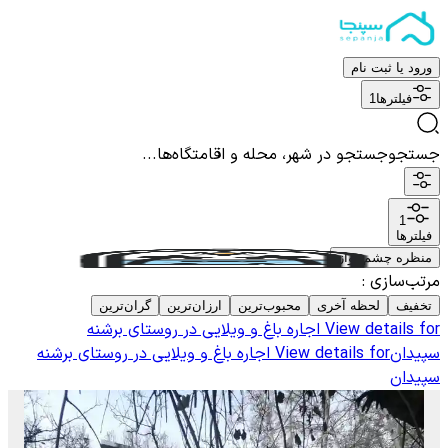
ورود یا ثبت نام
فیلترها
1
جستجو
جستجو در شهر، محله و اقامتگاه‌ها...
1
فیلترها
منظره چشم نواز
مرتب‌سازی
:
تخفیف
لحظه آخری
محبوب‌ترین
ارزان‌ترین
گران‌ترین
View details for
اجاره باغ و ویلایی در روستای برشنه
سپیدان
View details for
اجاره باغ و ویلایی در روستای برشنه
سپیدان