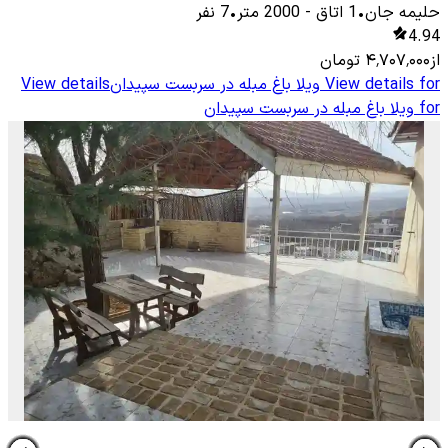
حلیمه جان
•
1
اتاق
-
2000
متر
•
7
نفر
4.94
از
۴٬۷۰۷٬۰۰۰
تومان
View details for
ویلا باغ مبله در سربست سپیدان
View details
for
ویلا باغ مبله در سربست سپیدان