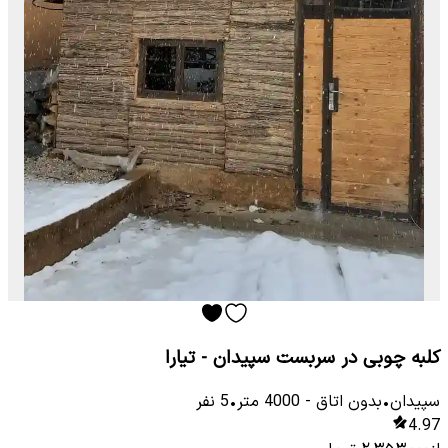
کلبه چوبی در سربست سپیدان - تیارا
سپیدان
•
بدون اتاق
-
4000
متر
•
5
نفر
4.97