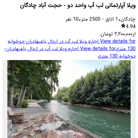
ویلا آپارتمانی لب آب واحد دو - حجت آباد چادگان
چادگان
•
1
اتاق
-
2500
متر
•
10
نفر
4.94
از
۲٬۲۰۰٬۰۰۰
تومان
View details for
اجاره ویلا لب آب در اردال باغبهادران-دوخوابه
130 متری
View details for
اجاره ویلا لب آب در اردال باغبهادران-
دوخوابه 130 متری