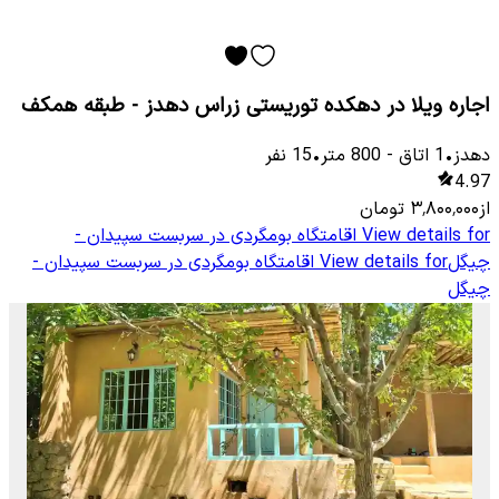
اجاره ویلا در دهکده توریستی زراس دهدز - طبقه همکف
دهدز
•
1
اتاق
-
800
متر
•
15
نفر
4.97
از
۳٬۸۰۰٬۰۰۰
تومان
View details for
اقامتگاه بومگردی در سربست سپیدان -
چیگل
View details for
اقامتگاه بومگردی در سربست سپیدان -
چیگل