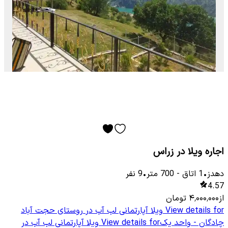
اجاره ویلا در زراس
دهدز
•
1
اتاق
-
700
متر
•
9
نفر
4.57
از
۴٬۰۰۰٬۰۰۰
تومان
View details for
ویلا آپارتمانی لب آب در روستای حجت آباد
چادگان - واحد یک
View details for
ویلا آپارتمانی لب آب در