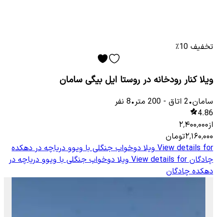
تخفیف 10٪
ویلا کنار رودخانه در روستا ایل بیگی سامان
سامان
•
2
اتاق
-
200
متر
•
8
نفر
4.86
از
۲٬۴۰۰٬۰۰۰
۲٬۱۶۰٬۰۰۰
تومان
View details for
ویلا دوخواب جنگلی با ویوو دریاچه در دهکده
چادگان
View details for
ویلا دوخواب جنگلی با ویوو دریاچه در
دهکده چادگان