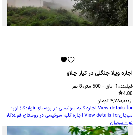
اجاره ویلا جنگلی در تیار چلاو
فیلبند
•
1
اتاق
-
500
متر
•
8
نفر
4.88
از
۴٬۷۸۰٬۰۰۰
تومان
View details for
اجاره کلبه سوئیسی در روستای فولادکلا نور-
میجان
View details for
اجاره کلبه سوئیسی در روستای فولادکلا
نور- میجان