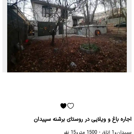
اجاره باغ و ویلایی در روستای برشنه سپیدان
سپیدان
•
1
اتاق
-
1500
متر
•
15
نفر