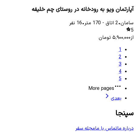
آپارتمان ویو به رودخانه در روستای چم خلیفه
سامان
•
2
اتاق
-
170
متر
•
16
نفر
5
از
۵٬۹۰۰٬۰۰۰
تومان
1
2
3
4
5
More pages
بعدی
سپنجا
درباره ما
تماس با ما
مجله سفر