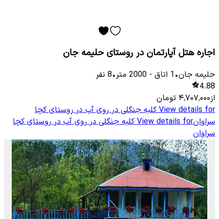
اجاره هتل آپارتمان در روستای حلیمه جان
حلیمه جان
•
1
اتاق
-
2000
متر
•
8
نفر
4.88
از
۴٬۷۰۷٬۰۰۰
تومان
View details for
کلبه جنگلی در روی آب در روستای کچا
سراوان
View details for
کلبه جنگلی در روی آب در روستای کچا
سراوان