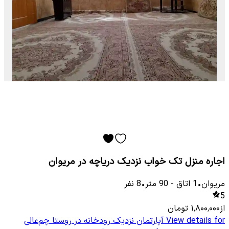
اجاره منزل تک خواب نزدیک دریاچه در مریوان
مریوان
•
1
اتاق
-
90
متر
•
8
نفر
5
از
۱٬۸۰۰٬۰۰۰
تومان
View details for
آپارتمان نزدیک رودخانه در روستا چم‌عالی