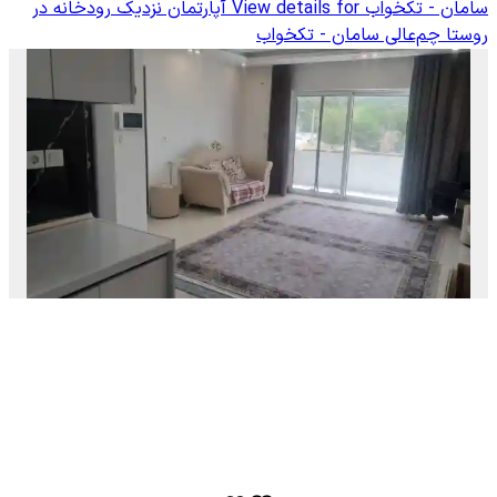
سامان - تکخواب
View details for
آپارتمان نزدیک رودخانه در
روستا چم‌عالی سامان - تکخواب