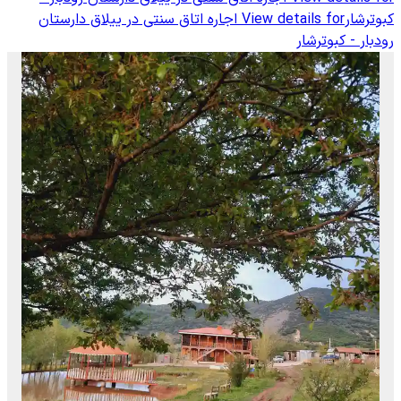
کبوترشار
View details for
اجاره اتاق سنتی در ییلاق دارستان
رودبار - کبوترشار