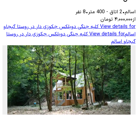
اسالم
•
2
اتاق
-
400
متر
•
8
نفر
از
۴٬۰۰۰٬۰۰۰
تومان
View details for
کلبه جنگی دوبلکس جکوزی دار در روستا گیجاو
اسالم
View details for
کلبه جنگی دوبلکس جکوزی دار در روستا
گیجاو اسالم