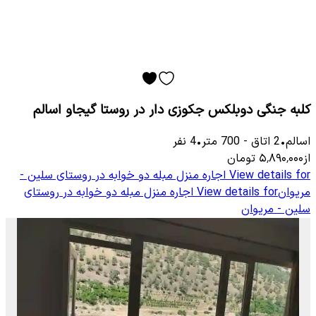
کلبه جنگی دوبلکس جکوزی دار در روستا گیجاو اسالم
اسالم
•
2
اتاق
-
700
متر
•
4
نفر
از
۵٬۸۹۰٬۰۰۰
تومان
View details for
اجاره منزل مبله دو خوابه در روستای سلین -
مریوان
View details for
اجاره منزل مبله دو خوابه در روستای
سلین - مریوان