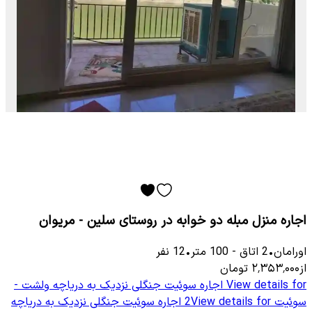
اجاره منزل مبله دو خوابه در روستای سلین - مریوان
اورامان
•
2
اتاق
-
100
متر
•
12
نفر
از
۲٬۳۵۳٬۰۰۰
تومان
View details for
اجاره سوئیت جنگلی نزدیک به دریاچه ولشت -
سوئیت 2
View details for
اجاره سوئیت جنگلی نزدیک به دریاچه