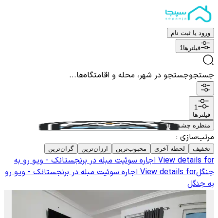
ورود یا ثبت نام
فیلترها
1
جستجو
جستجو در شهر، محله و اقامتگاه‌ها...
1
فیلترها
منظره چشم نواز
مرتب‌سازی
:
تخفیف
لحظه آخری
محبوب‌ترین
ارزان‌ترین
گران‌ترین
View details for
اجاره سوئیت مبله در برنجستانک - ویو رو به
جنگل
View details for
اجاره سوئیت مبله در برنجستانک - ویو رو
به جنگل