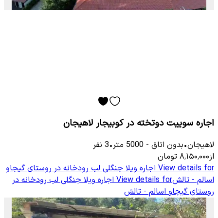
اجاره سوییت دوتخته در کوبیجار لاهیجان
لاهیجان
•
بدون اتاق
-
5000
متر
•
3
نفر
از
۸٬۱۵۰٬۰۰۰
تومان
View details for
اجاره ویلا جنگلی لب رودخانه در روستای گیجاو
اسالم - تالش
View details for
اجاره ویلا جنگلی لب رودخانه در
روستای گیجاو اسالم - تالش