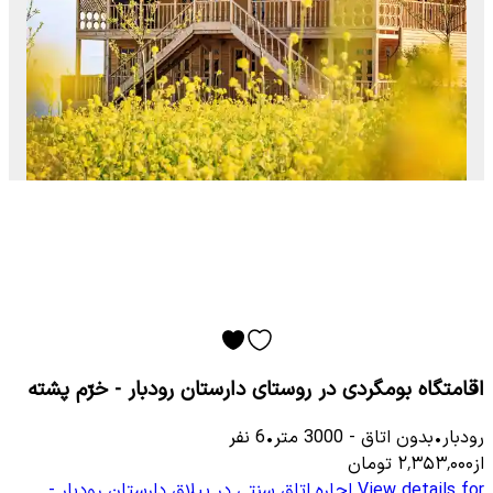
اقامتگاه بومگردی در روستای دارستان رودبار - خرّم پشته
رودبار
•
بدون اتاق
-
3000
متر
•
6
نفر
از
۲٬۳۵۳٬۰۰۰
تومان
View details for
اجاره اتاق سنتی در ییلاق دارستان رودبار -