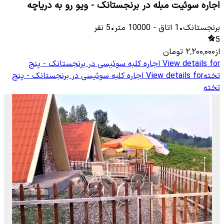
اجاره سوئیت مبله در برنجستانک - ویو رو به دریاچه
برنجستانک
•
1
اتاق
-
10000
متر
•
5
نفر
5
از
۲٬۲۰۰٬۰۰۰
تومان
View details for
اجاره کلبه سوئیسی در برنجستانک - پنج
تخته
View details for
اجاره کلبه سوئیسی در برنجستانک - پنج
تخته