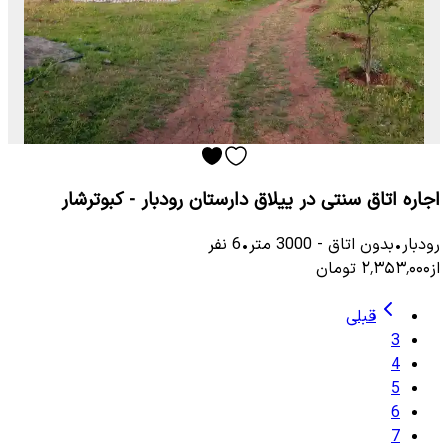
اجاره اتاق سنتی در ییلاق دارستان رودبار - کبوترشار
رودبار
•
بدون اتاق
-
3000
متر
•
6
نفر
از
۲٬۳۵۳٬۰۰۰
تومان
قبلی
3
4
5
6
7