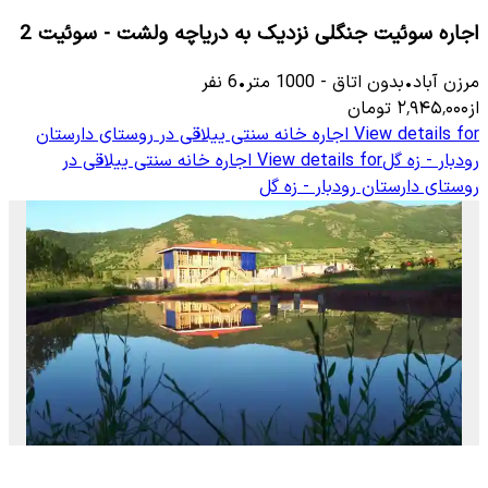
اجاره سوئیت جنگلی نزدیک به دریاچه ولشت - سوئیت 2
مرزن آباد
•
بدون اتاق
-
1000
متر
•
6
نفر
از
۲٬۹۴۵٬۰۰۰
تومان
View details for
اجاره خانه سنتی ییلاقی در روستای دارستان
رودبار - زه گل
View details for
اجاره خانه سنتی ییلاقی در
روستای دارستان رودبار - زه گل