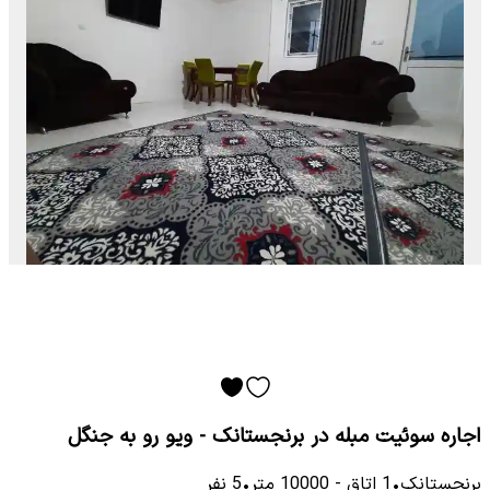
اجاره سوئیت مبله در برنجستانک - ویو رو به جنگل
برنجستانک
•
1
اتاق
-
10000
متر
•
5
نفر