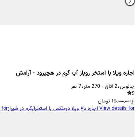
اجاره ویلا با استخر روباز آب گرم در هچیرود - آرامش
چالوس
•
2
اتاق
-
270
متر
•
7
نفر
5
از
۱۵٬۰۰۰٬۰۰۰
تومان
View details for
اجاره باغ ویلا دوبلکس با استخرآبگرم در شیراز
 for