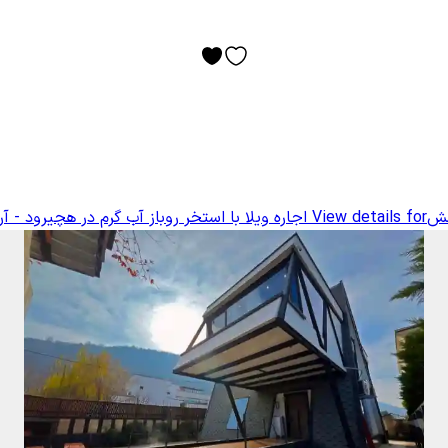
امش
View details for
اجاره ویلا با استخر روباز آب گرم در هچیرود - آ