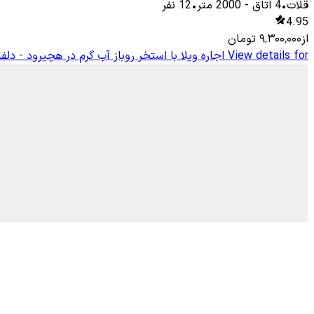
قلات
•
4
اتاق
-
2000
متر
•
12
نفر
4.95
از
۹٬۳۰۰٬۰۰۰
تومان
View details for
اجاره ویلا با استخر روباز آب گرم در هچیرود - دلف