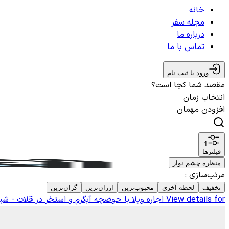
خانه
مجله سفر
درباره ما
تماس با ما
ورود یا ثبت نام
مقصد شما کجا است؟
انتخاب زمان
افزودن مهمان
1
فیلترها
منظره چشم نواز
مرتب‌سازی
:
تخفیف
لحظه آخری
محبوب‌ترین
ارزان‌ترین
گران‌ترین
View details for
اجاره ویلا با حوضچه آبگرم و استخر در قلات - شیر