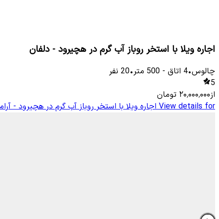
اجاره ویلا با استخر روباز آب گرم در هچیرود - دلفان
چالوس
•
4
اتاق
-
500
متر
•
20
نفر
5
از
۲۰٬۰۰۰٬۰۰۰
تومان
View details for
اجاره ویلا با استخر روباز آب گرم در هچیرود - آر