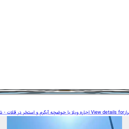
از
View details for
اجاره ویلا با حوضچه آبگرم و استخر در قلات - شی